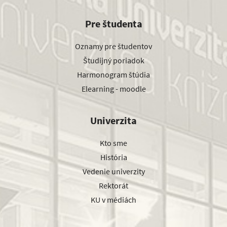
Pre študenta
Oznamy pre študentov
Študijný poriadok
Harmonogram štúdia
Elearning - moodle
Univerzita
Kto sme
História
Vedenie univerzity
Rektorát
KU v médiách