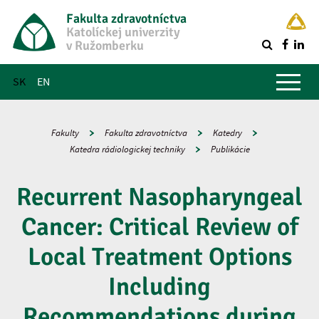
Fakulta zdravotníctva
Katolíckej univerzity
v Ružomberku
R
Hlavné menu
SK
EN
Fakulty
Fakulta zdravotníctva
Katedry
Katedra rádiologickej techniky
Publikácie
Recurrent Nasopharyngeal
Cancer: Critical Review of
Local Treatment Options
Including
Recommendations during