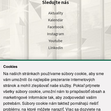
Sledujte nás
Aktuality
Kalendár
Facebook
Instagram
Youtube
Linkedin
Cookies
Sledujte nás cez náš pravidelný newsletter
Na našich stránkach používame súbory cookie, aby sme
vám umožnili čo najlepšie prezeranie internetových
stránok a mohli zlepšovať naše služby. Pokiaľ prijmete
všetky súbory cookie, umožní nám to prispôsobiť obsah a
marketingové informácie tak, aby zodpovedali vašim
Odoslať
potrebám. Súbory cookie nám taktiež pomáhajú riešiť
problémy, na ktoré môžete naraziť. Viac sa dozviete na