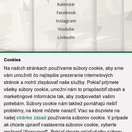
Kalendár
Facebook
Instagram
Youtube
Linkedin
Cookies
Sledujte nás cez náš pravidelný newsletter
Na našich stránkach používame súbory cookie, aby sme
vám umožnili čo najlepšie prezeranie internetových
stránok a mohli zlepšovať naše služby. Pokiaľ prijmete
všetky súbory cookie, umožní nám to prispôsobiť obsah a
marketingové informácie tak, aby zodpovedali vašim
Odoslať
potrebám. Súbory cookie nám taktiež pomáhajú riešiť
problémy, na ktoré môžete naraziť. Viac sa dozviete na
našej
stránke zásad
používania súborov cookie. V prípade
© 2021-2026 ku.sk. Všetky práva vyhradené.
|
Ochrana osobných údajov
|
ak chcete upraviť nastavenia súborov cookie, vyberte
Vyhlásenie o prístupnosti
|
Admin
možnosť "Spravovať". Pokiaľ chcete prijať všetky súbory