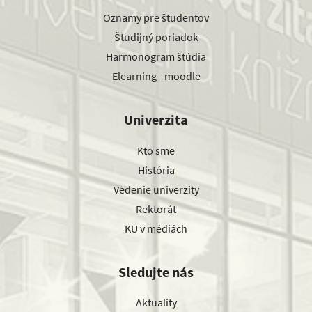
Oznamy pre študentov
Študijný poriadok
Harmonogram štúdia
Elearning - moodle
Univerzita
Kto sme
História
Vedenie univerzity
Rektorát
KU v médiách
Sledujte nás
Aktuality