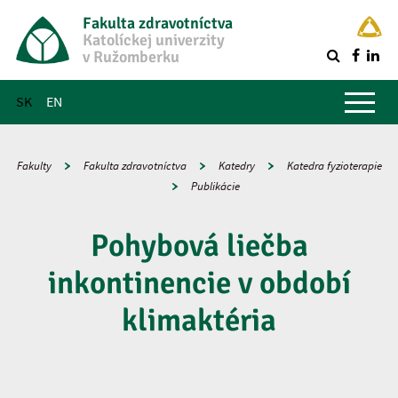
Fakulta zdravotníctva
Katolíckej univerzity
v Ružomberku
R
Hlavné menu
SK
EN
Fakulty
Fakulta zdravotníctva
Katedry
Katedra fyzioterapie
Publikácie
Pohybová liečba
inkontinencie v období
klimaktéria