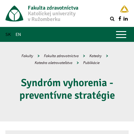
Fakulta zdravotníctva
Katolíckej univerzity
v Ružomberku
R
Hlavné menu
SK
EN
Fakulty
Fakulta zdravotníctva
Katedry
Katedra ošetrovateľstva
Publikácie
Syndróm vyhorenia -
preventívne stratégie