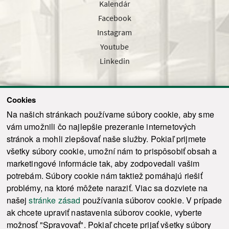
Kalendár
Facebook
Instagram
Youtube
Linkedin
Cookies
Sledujte nás cez náš pravidelný newsletter
Na našich stránkach používame súbory cookie, aby sme
vám umožnili čo najlepšie prezeranie internetových
stránok a mohli zlepšovať naše služby. Pokiaľ prijmete
všetky súbory cookie, umožní nám to prispôsobiť obsah a
marketingové informácie tak, aby zodpovedali vašim
Odoslať
potrebám. Súbory cookie nám taktiež pomáhajú riešiť
problémy, na ktoré môžete naraziť. Viac sa dozviete na
našej
stránke zásad
používania súborov cookie. V prípade
© 2021-2026 ku.sk. Všetky práva vyhradené.
|
Ochrana osobných údajov
|
ak chcete upraviť nastavenia súborov cookie, vyberte
Vyhlásenie o prístupnosti
|
Admin
možnosť "Spravovať". Pokiaľ chcete prijať všetky súbory