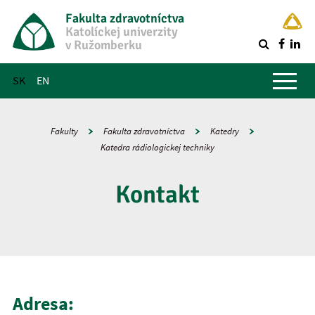
Fakulta zdravotníctva
Katolíckej univerzity
v Ružomberku
R
Hlavné menu
SK
EN
Fakulty
Fakulta zdravotníctva
Katedry
Katedra rádiologickej techniky
Kontakt
Adresa: