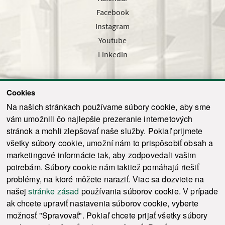
Facebook
Instagram
Youtube
Linkedin
Cookies
Sledujte nás cez náš pravidelný newsletter
Na našich stránkach používame súbory cookie, aby sme
vám umožnili čo najlepšie prezeranie internetových
stránok a mohli zlepšovať naše služby. Pokiaľ prijmete
všetky súbory cookie, umožní nám to prispôsobiť obsah a
marketingové informácie tak, aby zodpovedali vašim
Odoslať
potrebám. Súbory cookie nám taktiež pomáhajú riešiť
problémy, na ktoré môžete naraziť. Viac sa dozviete na
našej
stránke zásad
používania súborov cookie. V prípade
© 2021-2026 ku.sk. Všetky práva vyhradené.
|
Ochrana osobných údajov
|
ak chcete upraviť nastavenia súborov cookie, vyberte
Vyhlásenie o prístupnosti
|
Admin
možnosť "Spravovať". Pokiaľ chcete prijať všetky súbory
This site is protected by reCAPTCHA and the Google
Privacy Policy
and
Terms of