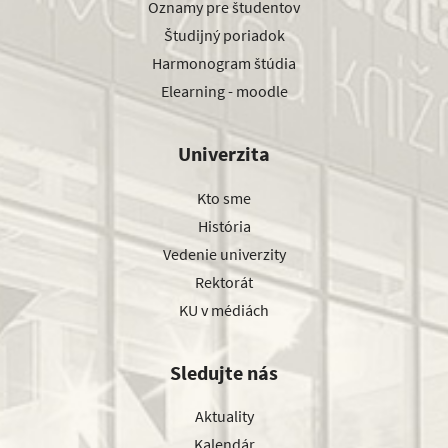
Oznamy pre študentov
Študijný poriadok
Harmonogram štúdia
Elearning - moodle
Univerzita
Kto sme
História
Vedenie univerzity
Rektorát
KU v médiách
Sledujte nás
Aktuality
Kalendár