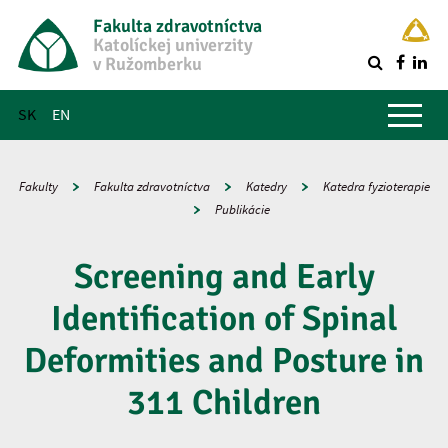
Fakulta zdravotníctva
Katolíckej univerzity
v Ružomberku
R
Hlavné menu
SK
EN
Fakulty
Fakulta zdravotníctva
Katedry
Katedra fyzioterapie
Publikácie
Screening and Early
Identification of Spinal
Deformities and Posture in
311 Children