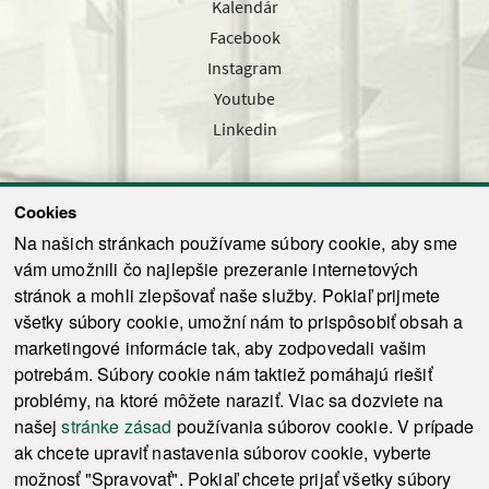
Kalendár
Facebook
Instagram
Youtube
Linkedin
Cookies
Sledujte nás cez náš pravidelný newsletter
Na našich stránkach používame súbory cookie, aby sme
vám umožnili čo najlepšie prezeranie internetových
stránok a mohli zlepšovať naše služby. Pokiaľ prijmete
všetky súbory cookie, umožní nám to prispôsobiť obsah a
marketingové informácie tak, aby zodpovedali vašim
Odoslať
potrebám. Súbory cookie nám taktiež pomáhajú riešiť
problémy, na ktoré môžete naraziť. Viac sa dozviete na
našej
stránke zásad
používania súborov cookie. V prípade
© 2021-2026 ku.sk. Všetky práva vyhradené.
|
Ochrana osobných údajov
|
ak chcete upraviť nastavenia súborov cookie, vyberte
Vyhlásenie o prístupnosti
|
Admin
možnosť "Spravovať". Pokiaľ chcete prijať všetky súbory
This site is protected by reCAPTCHA and the Google
Privacy Policy
and
Terms of