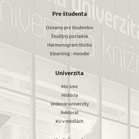
Pre študenta
Oznamy pre študentov
Študijný poriadok
Harmonogram štúdia
Elearning - moodle
Univerzita
Kto sme
História
Vedenie univerzity
Rektorát
KU v médiách