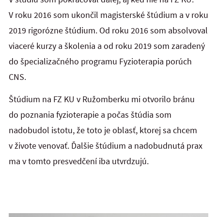
V roku 2016 som ukončil magisterské štúdium a v roku
2019 rigorózne štúdium. Od roku 2016 som absolvoval
viaceré kurzy a školenia a od roku 2019 som zaradený
do špecializačného programu Fyzioterapia porúch
CNS.
Štúdium na FZ KU v Ružomberku mi otvorilo bránu
do poznania fyzioterapie a počas štúdia som
nadobudol istotu, že toto je oblasť, ktorej sa chcem
v živote venovať. Ďalšie štúdium a nadobudnutá prax
ma v tomto presvedčení iba utvrdzujú.