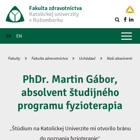
Fakulta zdravotníctva
Katolíckej univerzity
v Ružomberku
R
Hlavné menu
SK
EN
Fakulty
Fakulta zdravotníctva
Uchádzač
Naši absolventi
PhDr. Martin Gábor,
absolvent študijného
programu fyzioterapia
„Štúdium na Katolíckej Univerzite mi otvorilo bránu
do poznania fyzioterapie“