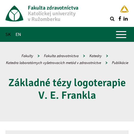
Fakulta zdravotníctva
Katolíckej univerzity
v Ružomberku
R
Hlavné menu
SK
EN
Fakulty
Fakulta zdravotníctva
Katedry
Katedra laboratórnych vyšetrovacích metód v zdravotníctve
Publikácie
Základné tézy logoterapie
V. E. Frankla