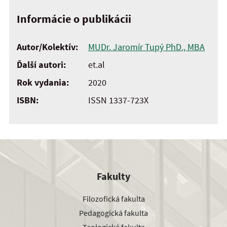
Informácie o publikácii
Autor/Kolektív:
MUDr. Jaromír Tupý PhD., MBA
Ďalší autori:
et.al
Rok vydania:
2020
ISBN:
ISSN 1337-723X
Fakulty
Filozofická fakulta
Pedagogická fakulta
Teologická fakulta