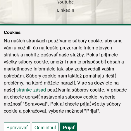
Youtube
Linkedin
Cookies
Sledujte nás cez náš pravidelný newsletter
Na našich stránkach používame súbory cookie, aby sme
vám umožnili čo najlepšie prezeranie internetových
stránok a mohli zlepšovať naše služby. Pokiaľ prijmete
všetky súbory cookie, umožní nám to prispôsobiť obsah a
marketingové informácie tak, aby zodpovedali vašim
Odoslať
potrebám. Súbory cookie nám taktiež pomáhajú riešiť
problémy, na ktoré môžete naraziť. Viac sa dozviete na
našej
stránke zásad
používania súborov cookie. V prípade
© 2021-2026 ku.sk. Všetky práva vyhradené.
|
Ochrana osobných údajov
|
ak chcete upraviť nastavenia súborov cookie, vyberte
Vyhlásenie o prístupnosti
|
Admin
možnosť "Spravovať". Pokiaľ chcete prijať všetky súbory
This site is protected by reCAPTCHA and the Google
Privacy Policy
and
Terms of
cookie a pokračovať, vyberte možnosť "Prijať".
Service
apply.
Tvorba stránky WebCreators.sk
|
Webhosting
-
HostCreators
Spravovať
Odmietnuť
Prijať