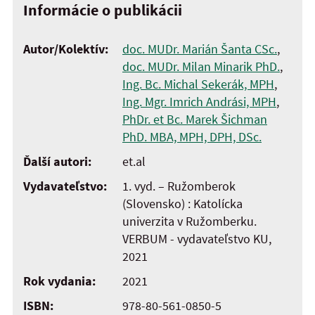
Informácie o publikácii
Autor/Kolektív:
doc. MUDr. Marián Šanta CSc.
,
doc. MUDr. Milan Minarik PhD.
,
Ing. Bc. Michal Sekerák, MPH
,
Ing. Mgr. Imrich Andrási, MPH
,
PhDr. et Bc. Marek Šichman
PhD. MBA, MPH, DPH, DSc.
Ďalší autori:
et.al
Vydavateľstvo:
1. vyd. – Ružomberok
(Slovensko) : Katolícka
univerzita v Ružomberku.
VERBUM - vydavateľstvo KU,
2021
Rok vydania:
2021
ISBN:
978-80-561-0850-5