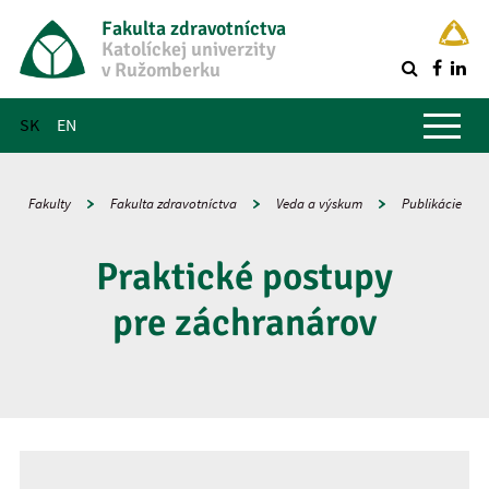
Fakulta zdravotníctva
Katolíckej univerzity
v Ružomberku
R
Hlavné menu
SK
EN
Fakulty
Fakulta zdravotníctva
Veda a výskum
Publikácie
Praktické postupy
pre záchranárov