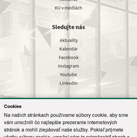
KU v médiách
Sledujte nás
Aktuality
Kalendár
Facebook
Instagram
Youtube
Linkedin
Cookies
Sledujte nás cez náš pravidelný newsletter
Na našich stránkach používame súbory cookie, aby sme
vám umožnili čo najlepšie prezeranie internetových
stránok a mohli zlepšovať naše služby. Pokiaľ prijmete
všetky súbory cookie, umožní nám to prispôsobiť obsah a