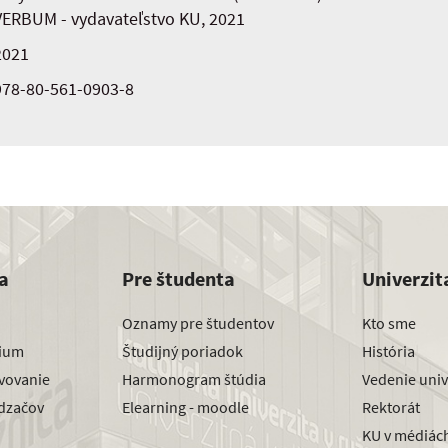
VERBUM - vydavateľstvo KU, 2021
2021
978-80-561-0903-8
a
Pre študenta
Univerzit
Oznamy pre študentov
Kto sme
dium
Študijný poriadok
História
avovanie
Harmonogram štúdia
Vedenie univ
dzačov
Elearning - moodle
Rektorát
KU v médiác