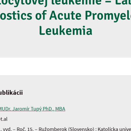
ocytovej leukémie = La
ostics of Acute Promyel
Leukemia
blikácii
MUDr. Jaromír Tupý PhD., MBA
t.al
1. vyd. – Roč. 15. – Ružomberok (Slovensko) : Katolícka univ