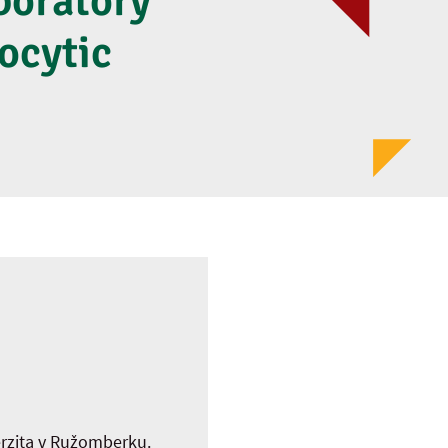
boratory
ocytic
erzita v Ružomberku.