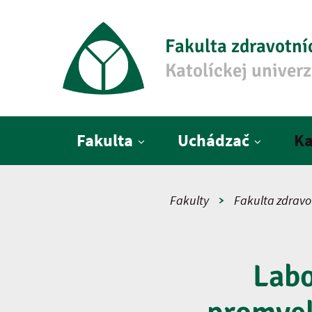
Fakulta zdravotní
Katolíckej univer
Hlavné menu
Fakulta
Uchádzač
Ka
Fakulty
Fakulta zdravo
Labo