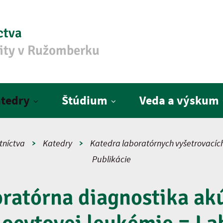
ctva
zity v Ružomberku
tedry
Štúdium
Veda a výskum
tníctva
Katedry
Katedra laboratórnych vyšetrovacíc
Publikácie
ratórna diagnostika ak