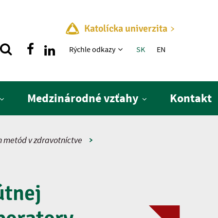
Katolícka univerzita
Rýchle menu
Rýchle odkazy
SK
EN
Medzinárodné vzťahy
Kontakt
h metód v zdravotníctve
útnej