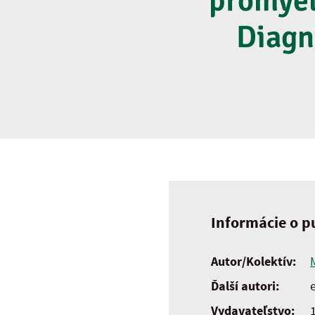
promyel
Diagn
Informácie o pu
Autor/Kolektív:
Ďalší autori:
e
Vydavateľstvo: