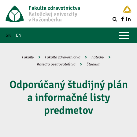
Fakulta zdravotníctva
Katolíckej univerzity
v Ružomberku
R
Hlavné menu
SK
EN
Fakulty
Fakulta zdravotníctva
Katedry
Katedra ošetrovateľstva
Štúdium
Odporúčaný študijný plán
a informačné listy
predmetov