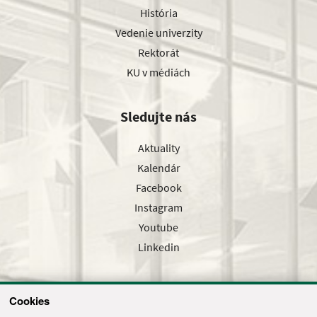
História
Vedenie univerzity
Rektorát
KU v médiách
Sledujte nás
Aktuality
Kalendár
Facebook
Instagram
Youtube
Linkedin
Cookies
Sledujte nás cez náš pravidelný newsletter