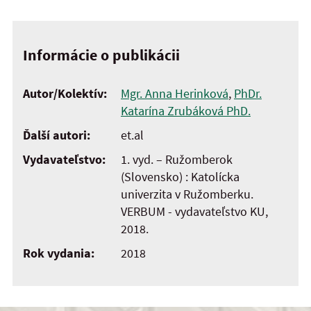
Informácie o publikácii
Autor/Kolektív:
Mgr. Anna Herinková
,
PhDr.
Katarína Zrubáková PhD.
Ďalší autori:
et.al
Vydavateľstvo:
1. vyd. – Ružomberok
(Slovensko) : Katolícka
univerzita v Ružomberku.
VERBUM - vydavateľstvo KU,
2018.
Rok vydania:
2018