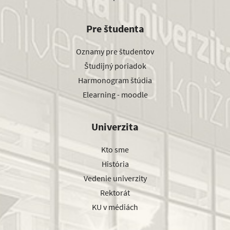
Pre študenta
Oznamy pre študentov
Študijný poriadok
Harmonogram štúdia
Elearning - moodle
Univerzita
Kto sme
História
Vedenie univerzity
Rektorát
KU v médiách