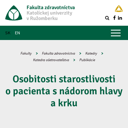
Fakulta zdravotníctva
Katolíckej univerzity
v Ružomberku
R
Hlavné menu
SK
EN
Fakulty
Fakulta zdravotníctva
Katedry
Katedra ošetrovateľstva
Publikácie
Osobitosti starostlivosti
o pacienta s nádorom hlavy
a krku