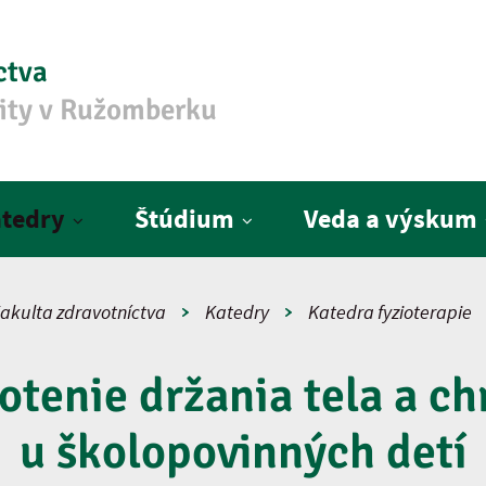
ctva
zity v Ružomberku
tedry
Štúdium
Veda a výskum
akulta zdravotníctva
Katedry
Katedra fyzioterapie
tenie držania tela a ch
u školopovinných detí