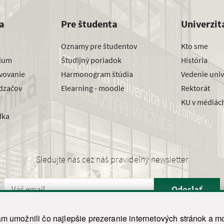
a
Pre študenta
Univerzit
Oznamy pre študentov
Kto sme
dium
Študijný poriadok
História
avovanie
Harmonogram štúdia
Vedenie univ
dzačov
Elearning - moodle
Rektorát
KU v médiác
dka
Sledujte nás cez náš pravidelný newsletter
Odoslať
 umožnili čo najlepšie prezeranie internetových stránok a mo