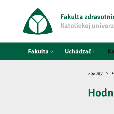
Fakulta zdravotní
Katolíckej univer
Hlavné menu
Fakulta
Uchádzač
Ka
Fakulty
F
Hodno