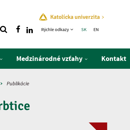
Katolícka univerzita
Rýchle menu
Rýchle odkazy
SK
EN
Medzinárodné vzťahy
Kontakt
Publikácie
rbtice