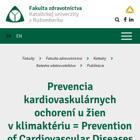
Fakulta zdravotníctva
Katolíckej univerzity
v Ružomberku
R
Hlavné menu
SK
EN
Fakulty
Fakulta zdravotníctva
Katedry
Katedra ošetrovateľstva
Publikácie
Prevencia
kardiovaskulárnych
ochorení u žien
v klimaktériu = Prevention
of Cardiovascular Diseases