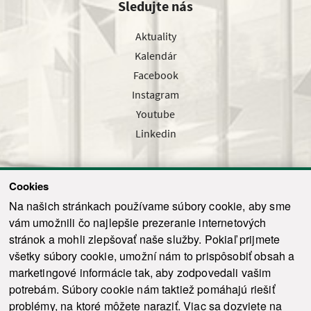
Sledujte nás
Aktuality
Kalendár
Facebook
Instagram
Youtube
Linkedin
Cookies
Sledujte nás cez náš pravidelný newsletter
Na našich stránkach používame súbory cookie, aby sme
vám umožnili čo najlepšie prezeranie internetových
stránok a mohli zlepšovať naše služby. Pokiaľ prijmete
všetky súbory cookie, umožní nám to prispôsobiť obsah a
marketingové informácie tak, aby zodpovedali vašim
Odoslať
potrebám. Súbory cookie nám taktiež pomáhajú riešiť
problémy, na ktoré môžete naraziť. Viac sa dozviete na