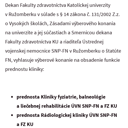
Dekan Fakulty zdravotníctva Katolíckej univerzity
v Ružomberku v súlade s § 14 zákona č. 131/2002 Z.z.
o Vysokých školách, Zásadami výberového konania
na univerzite a jej súčastiach a Smernicou dekana
Fakulty zdravotníctva KU a riaditeľa Ústrednej
vojenskej nemocnice SNP-FN v Ružomberku o štatúte
FN, vyhlasuje výberové konanie na obsadenie funkcie
prednostu kliniky:
prednosta Kliniky fyziatrie, balneológie
a liečebnej rehabilitácie ÚVN SNP-FN a FZ KU
prednosta Rádiologickej kliniky ÚVN SNP-FN
a FZ KU