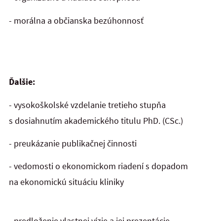
- morálna a občianska bezúhonnosť
Ďalšie:
- vysokoškolské vzdelanie tretieho stupňa
s dosiahnutím akademického titulu PhD. (CSc.)
- preukázanie publikačnej činnosti
- vedomosti o ekonomickom riadení s dopadom
na ekonomickú situáciu kliniky
- predloženie vlastnej vízie a jej prezentácie