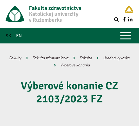
Fakulta zdravotníctva
Katolíckej univerzity
v Ružomberku
R
Hlavné menu
SK
EN
Fakulty
Fakulta zdravotníctva
Fakulta
Úradná výveska
Výberové konania
Výberové konanie CZ
2103/2023 FZ