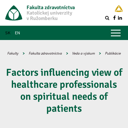
Fakulta zdravotníctva
Katolíckej univerzity
v Ružomberku
R
Hlavné menu
SK
EN
Fakulty
Fakulta zdravotníctva
Veda a výskum
Publikácie
Factors influencing view of
healthcare professionals
on spiritual needs of
patients