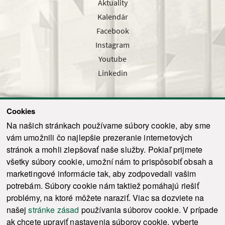
Aktuality
Kalendár
Facebook
Instagram
Youtube
Linkedin
Cookies
Sledujte nás cez náš pravidelný newsletter
Na našich stránkach používame súbory cookie, aby sme
vám umožnili čo najlepšie prezeranie internetových
stránok a mohli zlepšovať naše služby. Pokiaľ prijmete
všetky súbory cookie, umožní nám to prispôsobiť obsah a
marketingové informácie tak, aby zodpovedali vašim
Odoslať
potrebám. Súbory cookie nám taktiež pomáhajú riešiť
problémy, na ktoré môžete naraziť. Viac sa dozviete na
našej
stránke zásad
používania súborov cookie. V prípade
© 2021-2026 ku.sk. Všetky práva vyhradené.
|
Ochrana osobných údajov
|
ak chcete upraviť nastavenia súborov cookie, vyberte