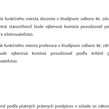
enie funkčného miesta docenta v študijnom odbore 46. zdr
ná starostlivosť bude výberová komisia posudzovať podľ
e ošetrovateľstvo.
nie funkčného miesta profesora v študijnom odbore 46. zd
bude výberová komisia posudzovať podľa kritérií 
vateľstvo.
né podľa platných právnych predpisov v súlade so záko