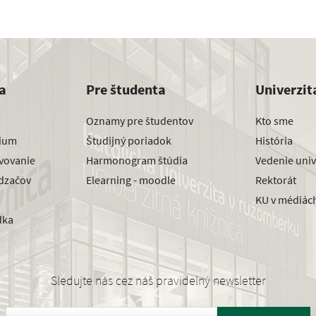
a
Pre študenta
Univerzit
Oznamy pre študentov
Kto sme
dium
Študijný poriadok
História
avovanie
Harmonogram štúdia
Vedenie univ
dzačov
Elearning - moodle
Rektorát
KU v médiác
dka
Sledujte nás cez náš pravidelný newsletter