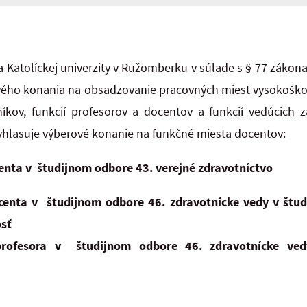
 Katolíckej univerzity v Ružomberku v súlade s § 77 zákona
ého konania na obsadzovanie pracovných miest vysokoškol
kov, funkcií profesorov a docentov a funkcií vedúcich 
yhlasuje výberové konanie na funkčné miesta docentov:
enta v študijnom odbore 43. verejné zdravotníctvo
centa v študijnom odbore 46. zdravotnícke vedy v štu
osť
profesora v študijnom odbore 46. zdravotnícke ve