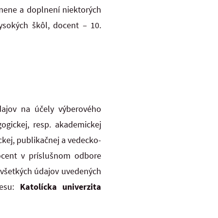
mene a doplnení niektorých
ysokých škôl, docent – 10.
ajov na účely výberového
gickej, resp. akademickej
ckej, publikačnej a vedecko-
ocent v príslušnom odbore
i všetkých údajov uvedených
resu:
Katolícka univerzita