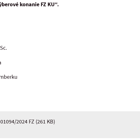
ýberové konanie FZ KU“.
Sc.
a
žomberku
 01094/2024 FZ
(261 KB)