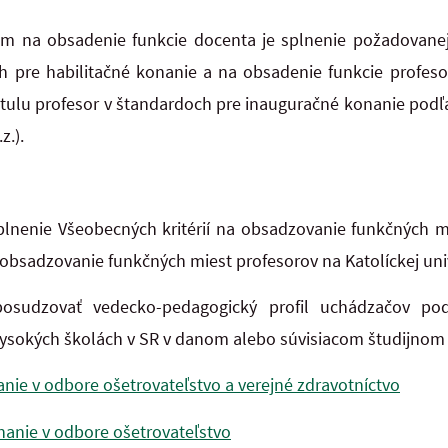
m na obsadenie funkcie docenta je splnenie požadovanej ú
h pre habilitačné konanie a na obsadenie funkcie profeso
 titulu profesor v štandardoch pre inauguračné konanie pod
z.).
lnenie Všeobecných kritérií na obsadzovanie funkčných m
bsadzovanie funkčných miest profesorov na Katolíckej uni
sudzovať vedecko-pedagogický profil uchádzačov podľa
vysokých školách v SR v danom alebo súvisiacom študijnom
nanie v odbore ošetrovateľstvo a verejné zdravotníctvo
nanie v odbore ošetrovateľstvo