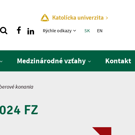
Katolícka univerzita
Rýchle menu
Rýchle odkazy
SK
EN
Medzinárodné vzťahy
Kontakt
berové konania
024 FZ