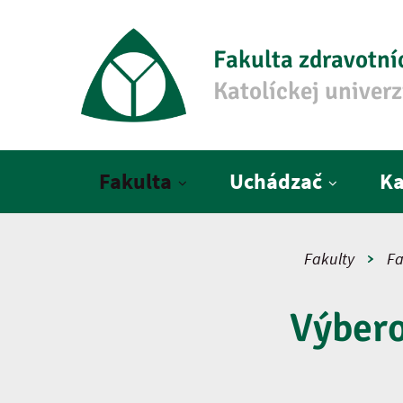
Fakulta zdravotní
Katolíckej univer
Hlavné menu
Fakulta
Uchádzač
Ka
Fakulty
Fa
Výber