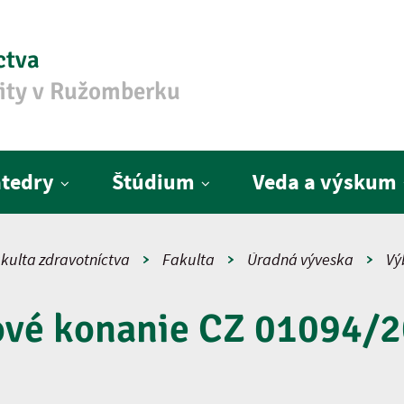
ctva
zity v Ružomberku
tedry
Štúdium
Veda a výskum
kulta zdravotníctva
Fakulta
Úradná výveska
Vý
ové konanie CZ 01094/2