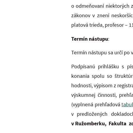
o odmeňovaní niektorých z
zákonov v znení neskorších
platová trieda, profesor – 11
Termín nástupu
:
Termín nástupu sa určí po
Podpísanú prihlášku s p
konania spolu so štruktú
hodnosti, výpisom z registr
výskumnej činnosti, preh
(vyplnená prehľadová
tabu
v predložených doklado
v Ružomberku, Fakulta zd