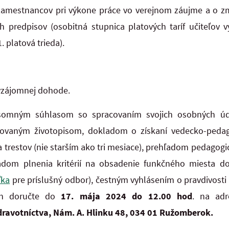
amestnancov pri výkone práce vo verejnom záujme a o z
 predpisov (osobitná stupnica platových taríf učiteľov v
. platová trieda).
 vzájomnej dohode.
ísomným súhlasom so spracovaním svojich osobných úd
rovaným životopisom, dokladom o získaní vedecko-pedago
a trestov (nie starším ako tri mesiace), prehľadom pedagogi
ľadom plnenia kritérií na obsadenie funkčného miesta d
ľka
pre príslušný odbor), čestným vyhlásením o pravdivost
ch doručte do
17. mája 2024 do 12.00 hod
. na ad
ravotníctva, Nám. A. Hlinku 48, 034 01 Ružomberok.