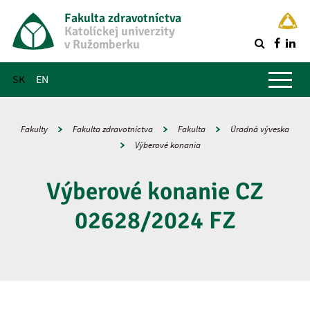
Fakulta zdravotníctva
Katolíckej univerzity
v Ružomberku
R
Hlavné menu
SK
EN
Fakulty
Fakulta zdravotníctva
Fakulta
Úradná výveska
Výberové konania
Výberové konanie CZ
02628/2024 FZ