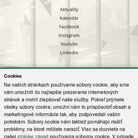
Aktuality
Kalendár
Facebook
Instagram
Youtube
Linkedin
Cookies
Sledujte nás cez náš pravidelný newsletter
Na našich stránkach používame súbory cookie, aby sme
vám umožnili čo najlepšie prezeranie internetových
stránok a mohli zlepšovať naše služby. Pokiaľ prijmete
všetky súbory cookie, umožní nám to prispôsobiť obsah a
marketingové informácie tak, aby zodpovedali vašim
Odoslať
potrebám. Súbory cookie nám taktiež pomáhajú riešiť
problémy, na ktoré môžete naraziť. Viac sa dozviete na
našej
stránke zásad
používania súborov cookie. V prípade