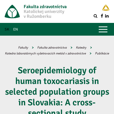
Fakulta zdravotníctva
Katolíckej univerzity
v Ružomberku
R
Hlavné menu
SK
EN
Fakulty
Fakulta zdravotníctva
Katedry
Katedra laboratórnych vyšetrovacích metód v zdravotníctve
Publikácie
Seroepidemiology of
human toxocariasis in
selected population groups
in Slovakia: A cross-
sectional study