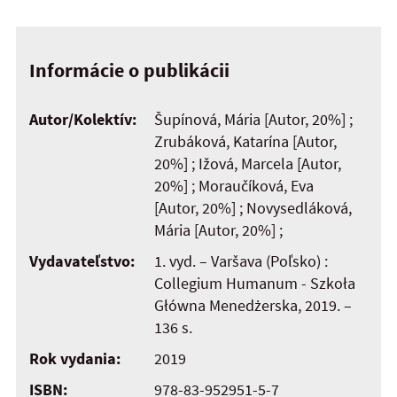
Informácie o publikácii
Autor/Kolektív:
Šupínová, Mária [Autor, 20%] ;
Zrubáková, Katarína [Autor,
20%] ; Ižová, Marcela [Autor,
20%] ; Moraučíková, Eva
[Autor, 20%] ; Novysedláková,
Mária [Autor, 20%] ;
Vydavateľstvo:
1. vyd. – Varšava (Poľsko) :
Collegium Humanum - Szkoła
Główna Menedżerska, 2019. –
136 s.
Rok vydania:
2019
ISBN:
978-83-952951-5-7