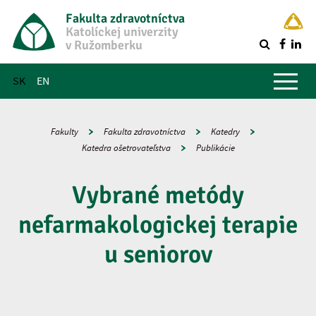
Fakulta zdravotníctva
Katolíckej univerzity
v Ružomberku
R
Hlavné menu
SK
EN
Fakulty
Fakulta zdravotníctva
Katedry
Katedra ošetrovateľstva
Publikácie
Vybrané metódy
nefarmakologickej terapie
u seniorov