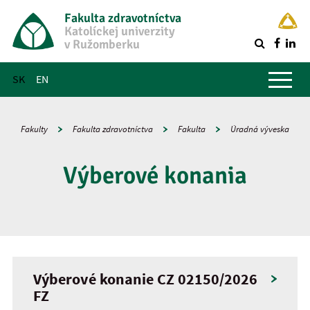
Fakulta zdravotníctva
Katolíckej univerzity
v Ružomberku
R
Hlavné menu
SK
EN
Fakulty
Fakulta zdravotníctva
Fakulta
Úradná výveska
Výberové konania
Výberové konanie CZ 02150/2026
FZ