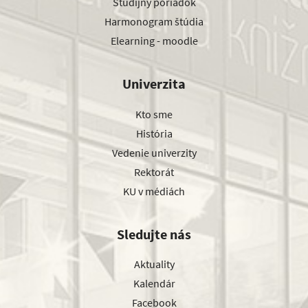
Študijný poriadok
Harmonogram štúdia
Elearning - moodle
Univerzita
Kto sme
História
Vedenie univerzity
Rektorát
KU v médiách
Sledujte nás
Aktuality
Kalendár
Facebook