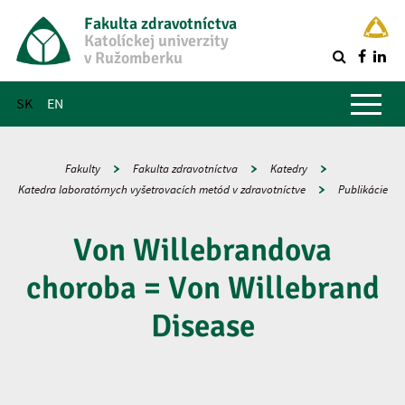
Fakulta zdravotníctva
Katolíckej univerzity
v Ružomberku
R
Hlavné menu
SK
EN
Fakulty
Fakulta zdravotníctva
Katedry
Katedra laboratórnych vyšetrovacích metód v zdravotníctve
Publikácie
Von Willebrandova
choroba = Von Willebrand
Disease