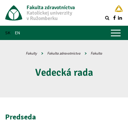
Fakulta zdravotníctva
Katolíckej univerzity
v Ružomberku
R
Hlavné menu
SK
EN
Fakulty
Fakulta zdravotníctva
Fakulta
Vedecká rada
Predseda