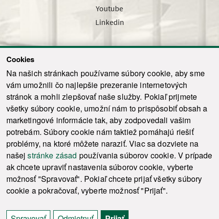
Youtube
Linkedin
Cookies
Sledujte nás cez náš pravidelný newsletter
Na našich stránkach používame súbory cookie, aby sme
vám umožnili čo najlepšie prezeranie internetových
stránok a mohli zlepšovať naše služby. Pokiaľ prijmete
všetky súbory cookie, umožní nám to prispôsobiť obsah a
marketingové informácie tak, aby zodpovedali vašim
Odoslať
potrebám. Súbory cookie nám taktiež pomáhajú riešiť
problémy, na ktoré môžete naraziť. Viac sa dozviete na
našej
stránke zásad
používania súborov cookie. V prípade
© 2021-2026 ku.sk. Všetky práva vyhradené.
|
Ochrana osobných údajov
|
ak chcete upraviť nastavenia súborov cookie, vyberte
Vyhlásenie o prístupnosti
|
Admin
možnosť "Spravovať". Pokiaľ chcete prijať všetky súbory
This site is protected by reCAPTCHA and the Google
Privacy Policy
and
Terms of
cookie a pokračovať, vyberte možnosť "Prijať".
Service
apply.
Tvorba stránky WebCreators.sk
|
Webhosting
-
HostCreators
Spravovať
Odmietnuť
Prijať