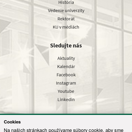
História
Vedenie univerzity
Rektorát
KU v médiách
Sledujte nás
Aktuality
Kalendár
Facebook
Instagram
Youtube
Linkedin
Cookies
Sledujte nás cez náš pravidelný newsletter
Na našich stránkach používame súbory cookie, aby sme