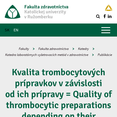
Fakulta zdravotníctva
Katolíckej univerzity
v Ružomberku
R
Hlavné menu
SK
EN
Fakulty
Fakulta zdravotníctva
Katedry
Katedra laboratórnych vyšetrovacích metód v zdravotníctve
Publikácie
Kvalita trombocytových
prípravkov v závislosti
od ich prípravy = Quality of
thrombocytic preparations
depending on their