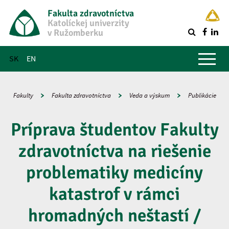
Fakulta zdravotníctva
Katolíckej univerzity
v Ružomberku
R
Hlavné menu
SK
EN
Fakulty
Fakulta zdravotníctva
Veda a výskum
Publikácie
Príprava študentov Fakulty
zdravotníctva na riešenie
problematiky medicíny
katastrof v rámci
hromadných neštastí /