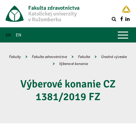
Fakulta zdravotníctva
Katolíckej univerzity
v Ružomberku
R
Hlavné menu
SK
EN
Fakulty
Fakulta zdravotníctva
Fakulta
Úradná výveska
Výberové konania
Výberové konanie CZ
1381/2019 FZ