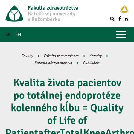
Fakulta zdravotníctva
Katolíckej univerzity
v Ružomberku
R
Hlavné menu
SK
EN
Fakulty
Fakulta zdravotníctva
Katedry
Katedra ošetrovateľstva
Publikácie
Kvalita života pacientov
po totálnej endoprotéze
kolenného kĺbu = Quality
of Life of
PatientafterTotalKneeArthro