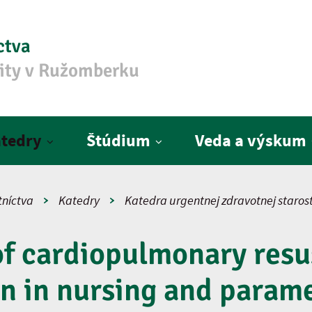
ctva
zity v Ružomberku
tedry
Štúdium
Veda a výskum
tníctva
Katedry
Katedra urgentnej zdravotnej starost
of cardiopulmonary resu
n in nursing and parame