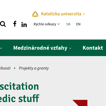
Katolícka univerzita
Rýchle menu
Rýchle odkazy
SK
EN
Medzinárodné vzťahy
Kontakt
livosti
Projekty a granty
scitation
dic stuff