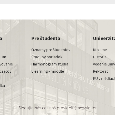
a
Pre študenta
Univerzit
Oznamy pre študentov
Kto sme
dium
Študijný poriadok
História
avovanie
Harmonogram štúdia
Vedenie univ
dzačov
Elearning - moodle
Rektorát
KU v médiác
dka
Sledujte nás cez náš pravidelný newsletter