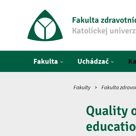
Fakulta zdravotní
Katolíckej univer
Hlavné menu
Fakulta
Uchádzač
Ka
Fakulty
Fakulta zdravo
Quality 
educatio