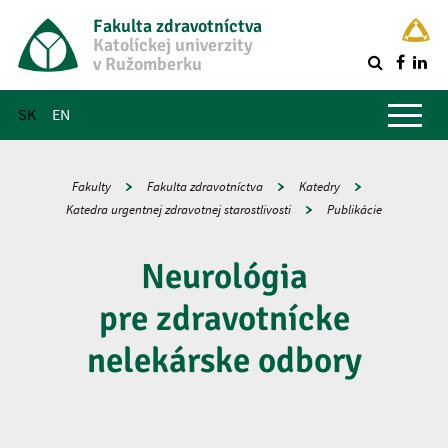
Fakulta zdravotníctva
Katolíckej univerzity
v Ružomberku
R
Hlavné menu
SK
EN
Fakulty
Fakulta zdravotníctva
Katedry
Katedra urgentnej zdravotnej starostlivosti
Publikácie
Neurológia
pre zdravotnícke
nelekárske odbory