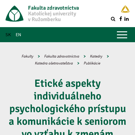
Fakulta zdravotníctva
Katolíckej univerzity
v Ružomberku
R
Hlavné menu
SK
EN
Fakulty
Fakulta zdravotníctva
Katedry
Katedra ošetrovateľstva
Publikácie
Etické aspekty
individuálneho
psychologického prístupu
a komunikácie k seniorom
vo vzťahu k zmenám