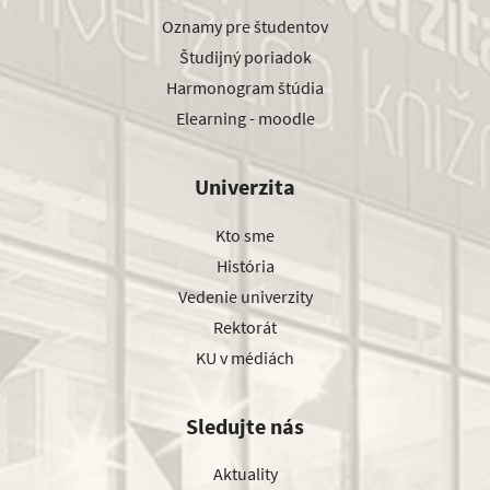
Oznamy pre študentov
Študijný poriadok
Harmonogram štúdia
Elearning - moodle
Univerzita
Kto sme
História
Vedenie univerzity
Rektorát
KU v médiách
Sledujte nás
Aktuality