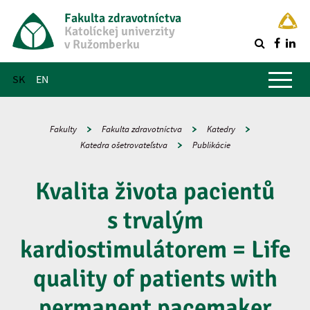
Fakulta zdravotníctva
Katolíckej univerzity
v Ružomberku
R
Hlavné menu
SK
EN
Fakulty
Fakulta zdravotníctva
Katedry
Katedra ošetrovateľstva
Publikácie
Kvalita života pacientů
s trvalým
kardiostimulátorem = Life
quality of patients with
permanent pacemaker