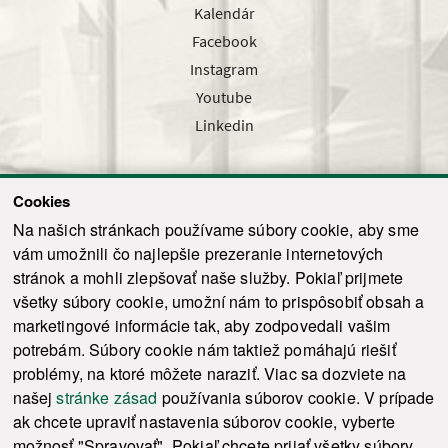
Kalendár
Facebook
Instagram
Youtube
Linkedin
Cookies
Sledujte nás cez náš pravidelný newsletter
Na našich stránkach používame súbory cookie, aby sme
vám umožnili čo najlepšie prezeranie internetových
stránok a mohli zlepšovať naše služby. Pokiaľ prijmete
všetky súbory cookie, umožní nám to prispôsobiť obsah a
marketingové informácie tak, aby zodpovedali vašim
Odoslať
potrebám. Súbory cookie nám taktiež pomáhajú riešiť
problémy, na ktoré môžete naraziť. Viac sa dozviete na
našej
stránke zásad
používania súborov cookie. V prípade
© 2021-2026 ku.sk. Všetky práva vyhradené.
|
Ochrana osobných údajov
|
ak chcete upraviť nastavenia súborov cookie, vyberte
Vyhlásenie o prístupnosti
|
Admin
možnosť "Spravovať". Pokiaľ chcete prijať všetky súbory