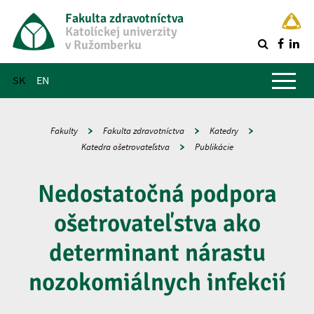
Fakulta zdravotníctva
Katolíckej univerzity
v Ružomberku
R
Hlavné menu
SK
EN
Fakulty
Fakulta zdravotníctva
Katedry
Katedra ošetrovateľstva
Publikácie
Nedostatočná podpora
ošetrovateľstva ako
determinant nárastu
nozokomiálnych infekcií