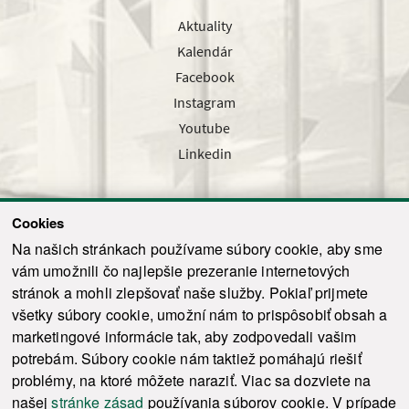
Aktuality
Kalendár
Facebook
Instagram
Youtube
Linkedin
Cookies
Sledujte nás cez náš pravidelný newsletter
Na našich stránkach používame súbory cookie, aby sme
vám umožnili čo najlepšie prezeranie internetových
stránok a mohli zlepšovať naše služby. Pokiaľ prijmete
všetky súbory cookie, umožní nám to prispôsobiť obsah a
marketingové informácie tak, aby zodpovedali vašim
Odoslať
potrebám. Súbory cookie nám taktiež pomáhajú riešiť
problémy, na ktoré môžete naraziť. Viac sa dozviete na
našej
stránke zásad
používania súborov cookie. V prípade