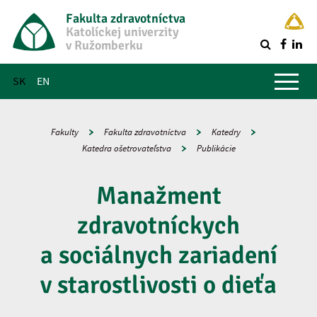
Fakulta zdravotníctva
Katolíckej univerzity
v Ružomberku
R
Hlavné menu
SK
EN
Fakulty
Fakulta zdravotníctva
Katedry
Katedra ošetrovateľstva
Publikácie
Manažment
zdravotníckych
a sociálnych zariadení
v starostlivosti o dieťa