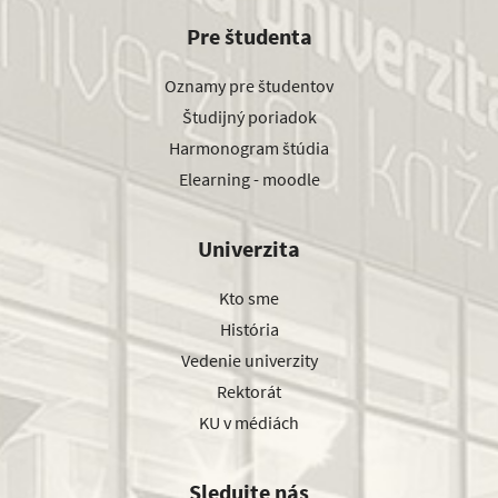
Pre študenta
Oznamy pre študentov
Študijný poriadok
Harmonogram štúdia
Elearning - moodle
Univerzita
Kto sme
História
Vedenie univerzity
Rektorát
KU v médiách
Sledujte nás