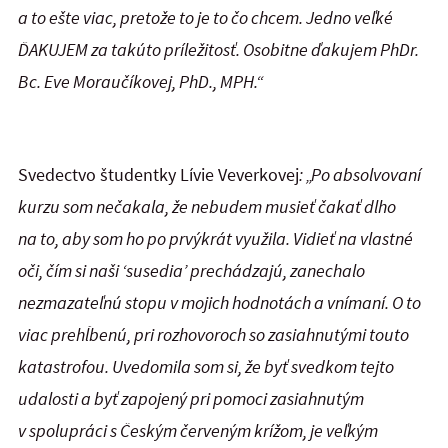
a to ešte viac, pretože to je to čo chcem. Jedno veľké
ĎAKUJEM za takúto príležitosť. Osobitne ďakujem PhDr.
Bc. Eve Moraučíkovej, PhD., MPH.“
Svedectvo študentky Lívie Veverkovej
:
„
Po absolvovaní
kurzu som nečakala, že nebudem musieť čakať dlho
na to, aby som ho po prvýkrát využila. Vidieť na vlastné
oči, čím si naši ‘susedia’ prechádzajú, zanechalo
nezmazateľnú stopu v mojich hodnotách a vnímaní. O to
viac prehĺbenú, pri rozhovoroch so zasiahnutými touto
katastrofou. Uvedomila som si, že byť svedkom tejto
udalosti a byť zapojený pri pomoci zasiahnutým
v spolupráci s Českým červeným krížom, je veľkým