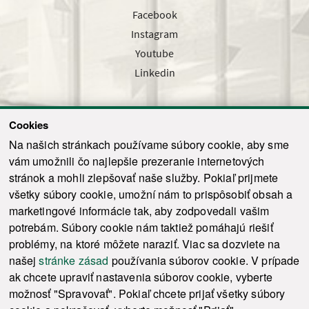
Facebook
Instagram
Youtube
Linkedin
Cookies
Sledujte nás cez náš pravidelný newsletter
Na našich stránkach používame súbory cookie, aby sme
vám umožnili čo najlepšie prezeranie internetových
stránok a mohli zlepšovať naše služby. Pokiaľ prijmete
všetky súbory cookie, umožní nám to prispôsobiť obsah a
marketingové informácie tak, aby zodpovedali vašim
Odoslať
potrebám. Súbory cookie nám taktiež pomáhajú riešiť
problémy, na ktoré môžete naraziť. Viac sa dozviete na
našej
stránke zásad
používania súborov cookie. V prípade
© 2021-2026 ku.sk. Všetky práva vyhradené.
|
Ochrana osobných údajov
|
ak chcete upraviť nastavenia súborov cookie, vyberte
Vyhlásenie o prístupnosti
|
Admin
možnosť "Spravovať". Pokiaľ chcete prijať všetky súbory
This site is protected by reCAPTCHA and the Google
Privacy Policy
and
Terms of