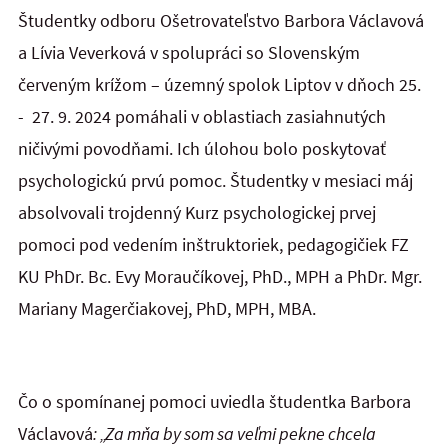
Študentky odboru Ošetrovateľstvo Barbora Václavová
a Lívia Veverková v spolupráci so Slovenským
červeným krížom – územný spolok Liptov v dňoch 25.
- 27. 9. 2024 pomáhali v oblastiach zasiahnutých
ničivými povodňami. Ich úlohou bolo poskytovať
psychologickú prvú pomoc. Študentky v mesiaci máj
absolvovali trojdenný Kurz psychologickej prvej
pomoci pod vedením inštruktoriek, pedagogičiek FZ
KU PhDr. Bc. Evy Moraučíkovej, PhD., MPH a PhDr. Mgr.
Mariany Magerčiakovej, PhD, MPH, MBA.
Čo o spomínanej pomoci uviedla študentka Barbora
Václavová
: „Za mňa by som sa veľmi pekne chcela