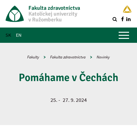
Fakulta zdravotníctva
Katolíckej univerzity
v Ružomberku
R
Hlavné menu
SK
EN
Fakulty
Fakulta zdravotníctva
Novinky
Pomáhame v Čechách
25. - 27. 9. 2024