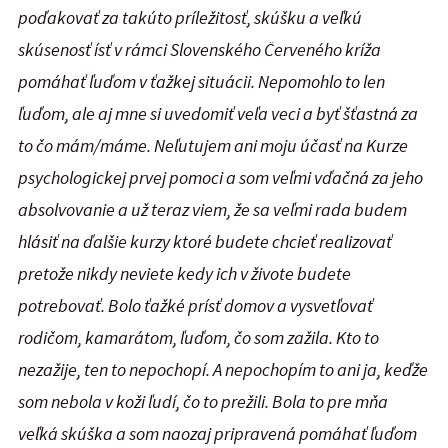
poďakovať za takúto príležitosť, skúšku a veľkú
skúsenosť ísť v rámci Slovenského Červeného kríža
pomáhať ľuďom v ťažkej situácii. Nepomohlo to len
ľuďom, ale aj mne si uvedomiť veľa veci a byť šťastná za
to čo mám/máme. Neľutujem ani moju účasť na Kurze
psychologickej prvej pomoci a som veľmi vďačná za jeho
absolvovanie a už teraz viem, že sa veľmi rada budem
hlásiť na ďalšie kurzy ktoré budete chcieť realizovať
pretože nikdy neviete kedy ich v živote budete
potrebovať. Bolo ťažké prísť domov a vysvetľovať
rodičom, kamarátom, ľuďom, čo som zažila. Kto to
nezažije, ten to nepochopí. A nepochopím to ani ja, keďže
som nebola v koži ľudí, čo to prežili. Bola to pre mňa
veľká skúška a som naozaj pripravená pomáhať ľuďom