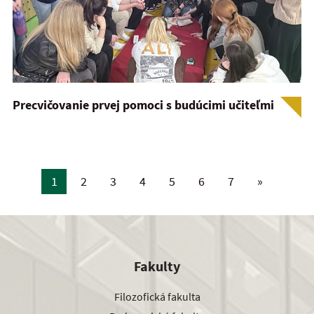
Precvičovanie prvej pomoci s budúcimi učiteľmi
1
2
3
4
5
6
7
»
Fakulty
Filozofická fakulta