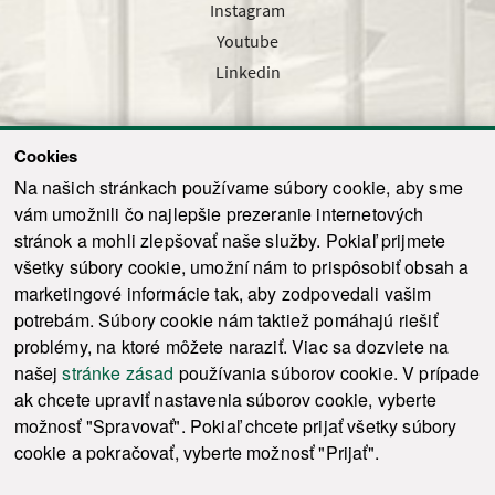
Instagram
Youtube
Linkedin
Cookies
Sledujte nás cez náš pravidelný newsletter
Na našich stránkach používame súbory cookie, aby sme
vám umožnili čo najlepšie prezeranie internetových
stránok a mohli zlepšovať naše služby. Pokiaľ prijmete
všetky súbory cookie, umožní nám to prispôsobiť obsah a
marketingové informácie tak, aby zodpovedali vašim
Odoslať
potrebám. Súbory cookie nám taktiež pomáhajú riešiť
problémy, na ktoré môžete naraziť. Viac sa dozviete na
našej
stránke zásad
používania súborov cookie. V prípade
© 2021-2026 ku.sk. Všetky práva vyhradené.
|
Ochrana osobných údajov
|
ak chcete upraviť nastavenia súborov cookie, vyberte
Vyhlásenie o prístupnosti
|
Admin
možnosť "Spravovať". Pokiaľ chcete prijať všetky súbory
This site is protected by reCAPTCHA and the Google
Privacy Policy
and
Terms of
cookie a pokračovať, vyberte možnosť "Prijať".
Service
apply.
Tvorba stránky WebCreators.sk
|
Webhosting
-
HostCreators