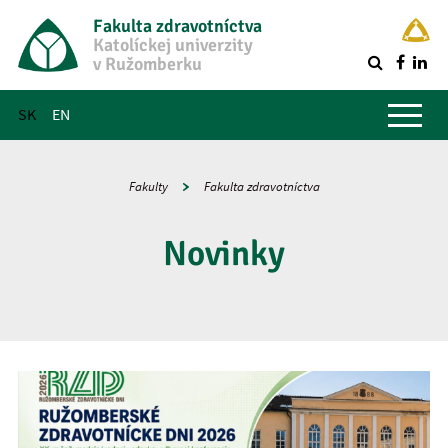
Fakulta zdravotníctva
Katolíckej univerzity
v Ružomberku
R
Hlavné menu
SK
EN
Fakulty
Fakulta zdravotníctva
Novinky