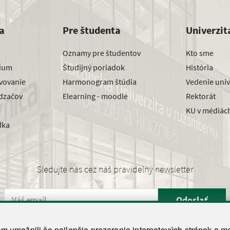
a
Pre študenta
Univerzit
Oznamy pre študentov
Kto sme
dium
Študijný poriadok
História
avovanie
Harmonogram štúdia
Vedenie univ
dzačov
Elearning - moodle
Rektorát
KU v médiác
dka
Sledujte nás cez náš pravidelný newsletter
Odoslať
 umožnili čo najlepšie prezeranie internetových stránok a mo