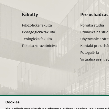
Fakulty
Pre uchádzač
Filozofická fakulta
Ponuka štúdia
Pedagogická fakulta
Prihláška na štú
Teologická fakulta
Ubytovanie a str
Fakulta zdravotníctva
Kontakt pre uchá
Fotogaléria
Virtuálna prehlia
Cookies
Na našich stránkach používame súbory cookie, aby sme vám