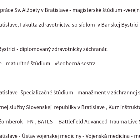
 práce Sv. Alžbety v Bratislave - magisterské štúdium -verej
atislave, Fakulta zdravotníctva so sídlom v Banskej Bystric
Bystrici - diplomovaný zdravotnícky záchranár.
 - maturitné štúdium - všeobecná sestra.
ratislave -špecializačné štúdium - manažment v záchrannej 
nej služby Slovenskej republiky v Bratislave , Kurz inštrukt
mberok - FN , BATLS - Battlefield Advanced Trauma Live S
atislave - Ústav vojenskej medicíny - Vojenská medicína - me