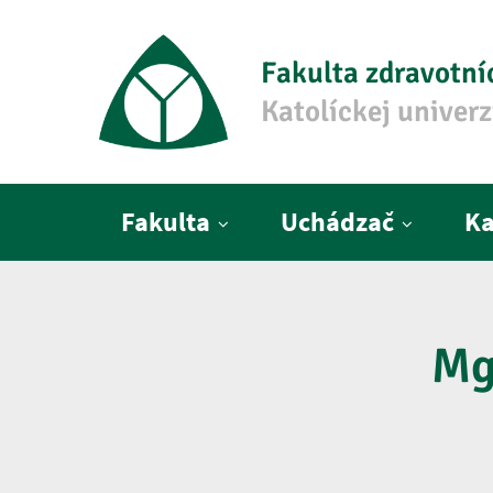
Fakulta zdravotní
Katolíckej univer
Hlavné menu
Fakulta
Uchádzač
Ka
Mg