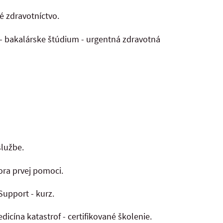
né zdravotníctvo.
i - bakalárske štúdium - urgentná zdravotná
službe.
ora prvej pomoci.
upport - kurz.
dicína katastrof - certifikované školenie.