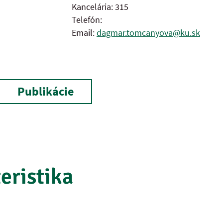
Kancelária: 315
Telefón:
Email:
dagmar.tomcanyova@ku.sk
Publikácie
eristika