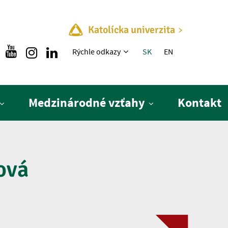
Katolícka univerzita
Rýchle menu
Rýchle odkazy
SK
EN
Medzinárodné vzťahy
Kontakt
ová