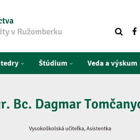
ctva
zity v Ružomberku
tedry
Štúdium
Veda a výskum
r. Bc. Dagmar Tomčany
Vysokoškolská učiteľka, Asistentka