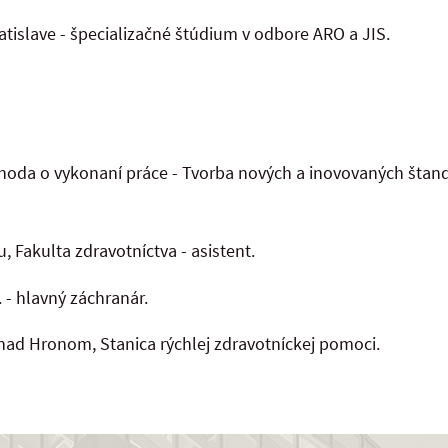
atislave - špecializačné štúdium v odbore ARO a JIS.
ohoda o vykonaní práce - Tvorba nových a inovovaných štan
, Fakulta zdravotníctva - asistent.
. - hlavný záchranár.
v Žiari nad Hronom, Stanica rýchlej zdravotní