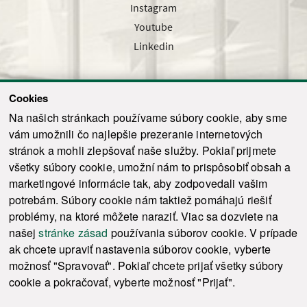
Instagram
Youtube
Linkedin
Cookies
Sledujte nás cez náš pravidelný newsletter
Na našich stránkach používame súbory cookie, aby sme
vám umožnili čo najlepšie prezeranie internetových
stránok a mohli zlepšovať naše služby. Pokiaľ prijmete
všetky súbory cookie, umožní nám to prispôsobiť obsah a
marketingové informácie tak, aby zodpovedali vašim
Odoslať
potrebám. Súbory cookie nám taktiež pomáhajú riešiť
problémy, na ktoré môžete naraziť. Viac sa dozviete na
našej
stránke zásad
používania súborov cookie. V prípade
© 2021-2026 ku.sk. Všetky práva vyhradené.
|
Ochrana osobných údajov
|
ak chcete upraviť nastavenia súborov cookie, vyberte
Vyhlásenie o prístupnosti
|
Admin
možnosť "Spravovať". Pokiaľ chcete prijať všetky súbory
This site is protected by reCAPTCHA and the Google
Privacy Policy
and
Terms of
cookie a pokračovať, vyberte možnosť "Prijať".
Service
apply.
Tvorba stránky WebCreators.sk
|
Webhosting
-
HostCreators