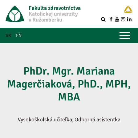
Fakulta zdravotníctva
Katolíckej univerzity
v Ružomberku
R
Hlavné menu
SK
EN
PhDr. Mgr. Mariana
Magerčiaková, PhD., MPH,
MBA
Vysokoškolská učiteľka, Odborná asistentka