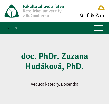
Fakulta zdravotníctva
Katolíckej univerzity
v Ružomberku
R
Hlavné menu
SK
EN
doc. PhDr. Zuzana
Hudáková, PhD.
Vedúca katedry, Docentka