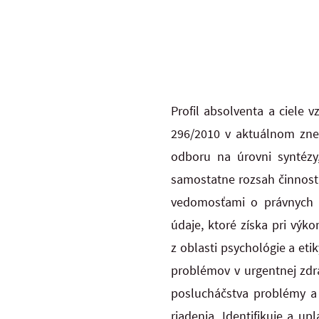
Profil absolventa a ciele
296/2010 v aktuálnom zne
odboru na úrovni syntézy
samostatne rozsah činnost
vedomosťami o právnych p
údaje,
ktoré získa pri vý
z oblasti psychológie a eti
problémov v urgentnej zdra
poslucháčstva problémy a i
riadenia. Identifikuje a u