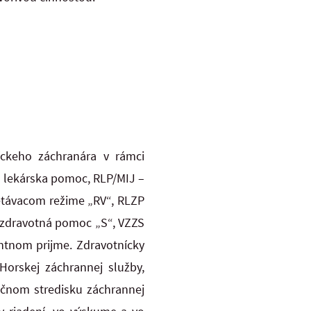
íckeho záchranára v rámci
a lekárska pomoc, RLP/MIJ –
retávacom režime „RV“, RLZP
 zdravotná pomoc „S“, VZZS
entnom prijme.
Zdravotnícky
Horskej záchrannej služby,
ačnom stredisku záchrannej