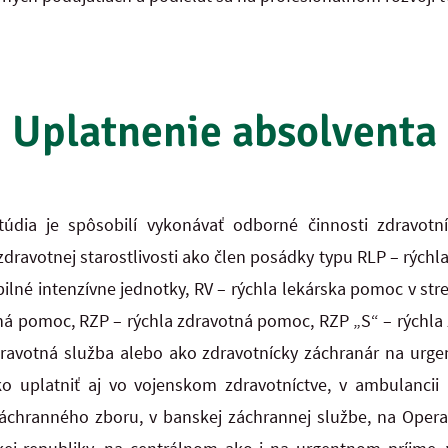
Uplatnenie absolventa
túdia je spôsobilí vykonávať odborné činnosti zdravotn
dravotnej starostlivosti ako člen posádky typu RLP – rýchl
ilné intenzívne
jednotky, RV – rýchla lekárska pomoc v st
tná pomoc, RZP – rýchla zdravotná pomoc,
RZP „S“ – rýchla
dravotná služba alebo ako zdravotnícky záchranár na urg
 uplatniť aj vo vojenskom zdravotníctve, v ambulancii 
áchranného zboru, v banskej záchrannej službe, na Oper