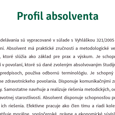
Profil absolventa
 vzdelávania sú vypracované v súlade s Vyhláškou 321/200
ní.
Absolvent má praktické zručnosti a metodologické ve
, ktoré slúžia ako základ pre prax a
výskum. Je schop
í v povolaní, ktoré sú dané zvoleným absolvovaným štud
redpisoch, používa odbornú terminológiu. Je schopný
kone zdravotníckeho povolania. Disponuje komunikačnými
ky.
Samostatne navrhuje a realizuje riešenia metodických, 
votnej starostlivosti.
Absolvent disponuje schopnosťou 
ch riešenia. Efektívne pracuje ako člen tímu a riadi
kole
platňuje morálne, spoločenské, právne a ekonomické súvis