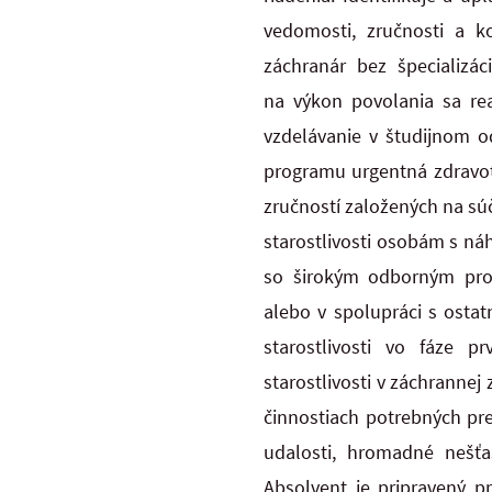
vedomosti, zručnosti a k
záchranár bez špecializá
na výkon povolania sa re
vzdelávanie v študijnom o
programu urgentná zdravotn
zručností
založených na súč
starostlivosti osobám s n
so širokým odborným pro
alebo v spolupráci s osta
starostlivosti vo fáze 
starostlivosti v
záchrannej 
činnostiach potrebných p
udalosti, hromadné nešťa
Absolvent je pripravený p