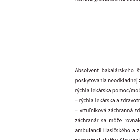
Absolvent bakalárskeho š
poskytovania
neodkladnej z
rýchla lekárska pomoc/mob
– rýchla lekárska a zdravo
– vrtuľníková záchranná z
záchranár sa môže rovnako
ambulancii
Hasičského a z