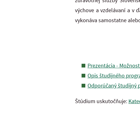
zdravotnej služby Slovens
výchove a vzdelávaní a v ď
vykonáva samostatne alebo v
Prezentácia - Možnost
Opis študijného prog
Odporúčaný študijný p
Štúdium uskutočňuje:
Kate