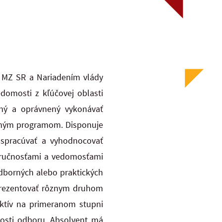
5 MZ SR a Nariadením vlády
domosti z kľúčovej oblasti
ný a oprávnený vykonávať
ijným
programom. Disponuje
 spracúvať a vyhodnocovať
 zručnosťami a vedomosťami
odborných alebo praktických
prezentovať rôznym druhom
ktív na primeranom stupni
losti odboru. Absolvent
má