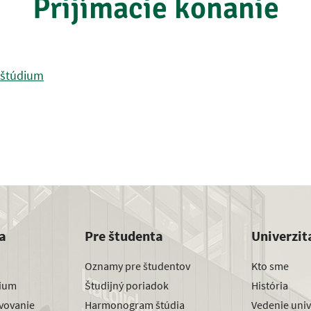
Prijímacie konanie
 štúdium
a
Pre študenta
Univerzit
Oznamy pre študentov
Kto sme
dium
Študijný poriadok
História
avovanie
Harmonogram štúdia
Vedenie univ