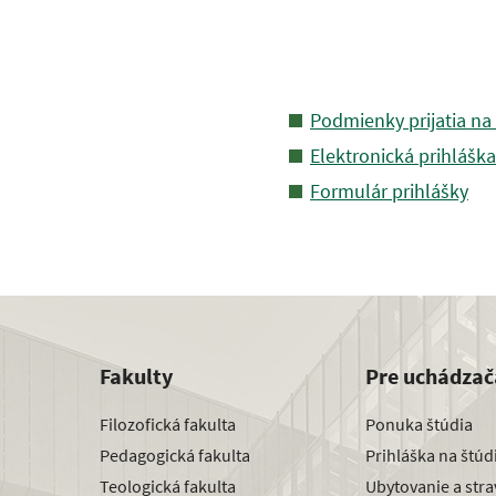
Podmienky prijatia na
Elektronická prihláška
Formulár prihlášky
Fakulty
Pre uchádzač
Filozofická fakulta
Ponuka štúdia
Pedagogická fakulta
Prihláška na štú
Teologická fakulta
Ubytovanie a str