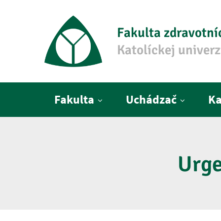
Fakulta zdravotní
Katolíckej univer
Hlavné menu
Fakulta
Uchádzač
Ka
Urge