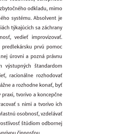
z zbytočného odkladu, mimo
ného systému. Absolvent je
iách týkajúcich sa záchrany
osť, vedieť improvizovať.
a predlekársku prvú
pomoc
lnej úrovni a pozná právnu
ším výstupných štandardom
ieť, racionálne rozhodovať
zvážne
a rozhodne konať, byť
 praxi, tvorivo a koncepčne
acovať s nimi a tvorivo ich
vlastnú osobnosť, vzdelávať
rostlivosť štúdiom odbornej
vorivou činnosťou.