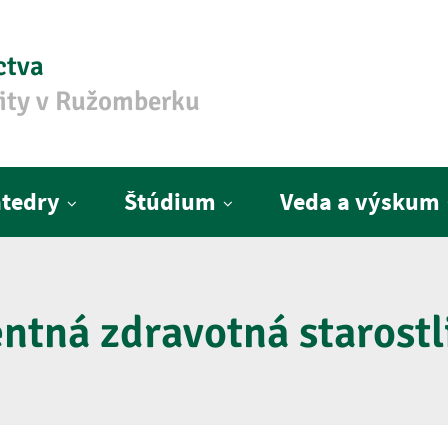
ctva
zity v Ružomberku
tedry
Štúdium
Veda a výskum
ntná zdravotná starostl