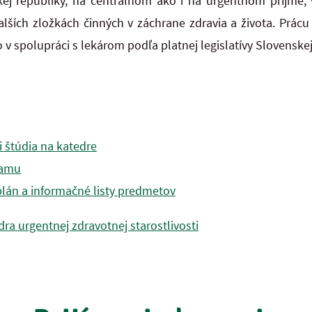
kej republiky, na
centrálnom ako i na urgentnom príjme, 
alších zložkách činných v záchrane zdravia a
života. Prác
 spolupráci s lekárom podľa platnej legislatívy Slovenskej
i štúdia na katedre
ramu
lán a informačné listy predmetov
dra urgentnej zdravotnej starostlivosti