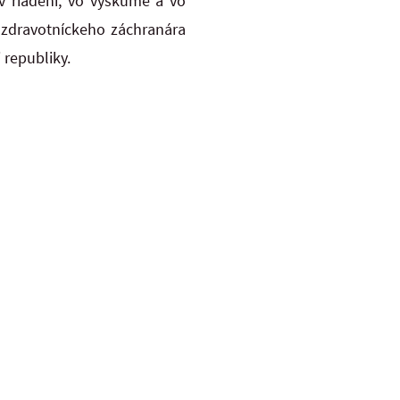
v riadení, vo výskume a vo
u zdravotníckeho záchranára
 republiky.