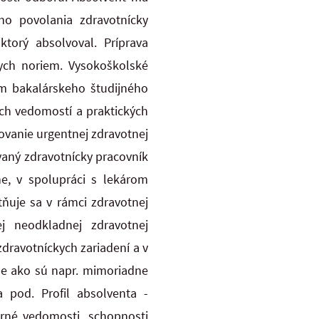
ho povolania zdravotnícky
ktorý absolvoval. Príprava
ych noriem. Vysokoškolské
iom bakalárskeho
študijného
ých vedomostí a praktických
ovanie urgentnej zdravotnej
ovaný zdravotnícky pracovník
e, v spolupráci s lekárom
atňuje
sa v rámci zdravotnej
j neodkladnej zdravotnej
dravotníckych zariadení a v
me ako sú napr. mimoriadne
 pod. Profil absolventa -
borné vedomosti,
schopnosti