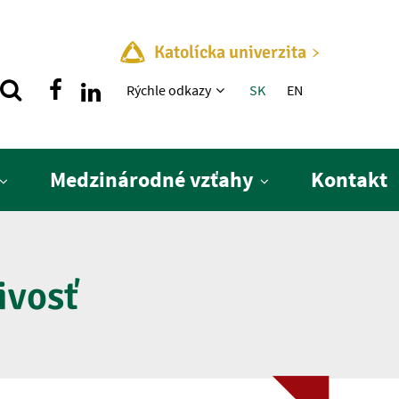
Katolícka univerzita
Rýchle menu
Rýchle odkazy
SK
EN
Medzinárodné vzťahy
Kontakt
ivosť