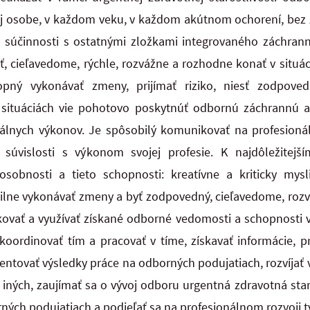
dej osobe, v každom veku, v každom akútnom ochorení, be
 v súčinnosti s ostatnými zložkami integrovaného záchran
ť, cieľavedome,
rýchle, rozvážne a rozhodne konať v situác
opný vykonávať zmeny, prijímať riziko, niesť
zodpovedn
 situáciách vie pohotovo poskytnúť odbornú záchrannú 
ciálnych výkonov. Je spôsobilý komunikovať na profesioná
 súvislosti s výkonom svojej profesie. K najdôležitej
 osobnosti a tieto schopnosti:
kreatívne a kriticky mysl
ibilne vykonávať zmeny a byť zodpovedný, cieľavedome, ro
ikovať a využívať získané odborné vedomosti a schopnosti v
koordinovať tím a pracovať v tíme, získavať informácie, pr
zentovať
výsledky práce na odborných podujatiach, rozvíjať 
 iných, zaujímať sa o vývoj odboru
urgentná zdravotná sta
rných podujatiach a podieľať sa na profesionálnom rozvoji
t