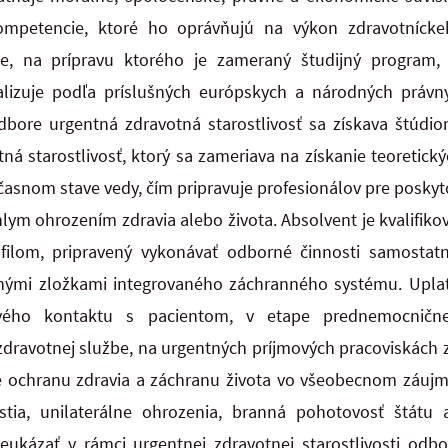
ompetencie, ktoré ho oprávňujú na výkon zdravotnícke
cie, na
prípravu ktorého je zameraný študijný program, 
alizuje podľa príslušných európskych a
národných právn
dbore urgentná zdravotná starostlivosť sa získava štúd
á starostlivosť, ktorý sa zameriava na získanie teoretick
asnom stave vedy, čím pripravuje profesionálov pre poskyt
áhlym
ohrozením zdravia alebo života. Absolvent je kvalifik
filom, pripravený vykonávať
odborné činnosti samostatn
tnými zložkami integrovaného záchranného systému. Upl
prvého kontaktu s pacientom, v etape prednemocnične
zdravotnej službe, na urgentných príjmových pracoviskách z
re ochranu
zdravia a záchranu života vo všeobecnom záuj
stia, unilaterálne ohrozenia, branná
pohotovosť štátu a
reukázať v rámci urgentnej zdravotnej starostlivosti od