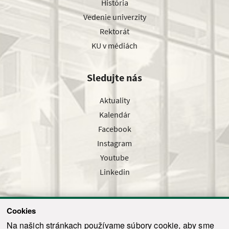
História
Vedenie univerzity
Rektorát
KU v médiách
Sledujte nás
Aktuality
Kalendár
Facebook
Instagram
Youtube
Linkedin
Cookies
Sledujte nás cez náš pravidelný newsletter
Na našich stránkach používame súbory cookie, aby sme