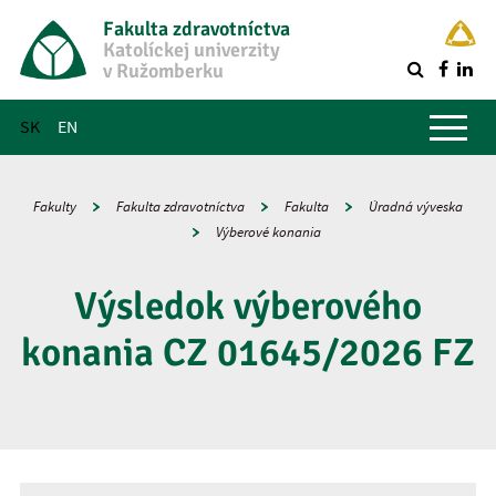
Fakulta zdravotníctva
Katolíckej univerzity
v Ružomberku
R
Hlavné menu
SK
EN
Fakulty
Fakulta zdravotníctva
Fakulta
Úradná výveska
Výberové konania
Výsledok výberového
konania CZ 01645/2026 FZ