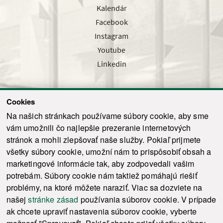
Kalendár
Facebook
Instagram
Youtube
Linkedin
Cookies
Sledujte nás cez náš pravidelný newsletter
Na našich stránkach používame súbory cookie, aby sme
vám umožnili čo najlepšie prezeranie internetových
stránok a mohli zlepšovať naše služby. Pokiaľ prijmete
všetky súbory cookie, umožní nám to prispôsobiť obsah a
marketingové informácie tak, aby zodpovedali vašim
Odoslať
potrebám. Súbory cookie nám taktiež pomáhajú riešiť
problémy, na ktoré môžete naraziť. Viac sa dozviete na
našej
stránke zásad
používania súborov cookie. V prípade
© 2021-2026 ku.sk. Všetky práva vyhradené.
|
Ochrana osobných údajov
|
ak chcete upraviť nastavenia súborov cookie, vyberte
Vyhlásenie o prístupnosti
|
Admin