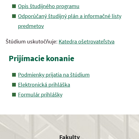
Opis študijného programu
Odporúčaný študijný plán a informačné listy
predmetov
Štúdium uskutočňuje:
Katedra ošetrovateľstva
Prijímacie konanie
Podmienky prijatia na štúdium
Elektronická prihláška
Formulár prihlášky
Fakulty