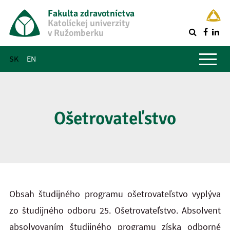
Fakulta zdravotníctva
Katolíckej univerzity
v Ružomberku
R
Hlavné menu
SK
EN
Ošetrovateľstvo
Obsah študijného programu ošetrovateľstvo vyplýva
zo študijného odboru 25. Ošetrovateľstvo. Absolvent
absolvovaním študijného programu získa odborné