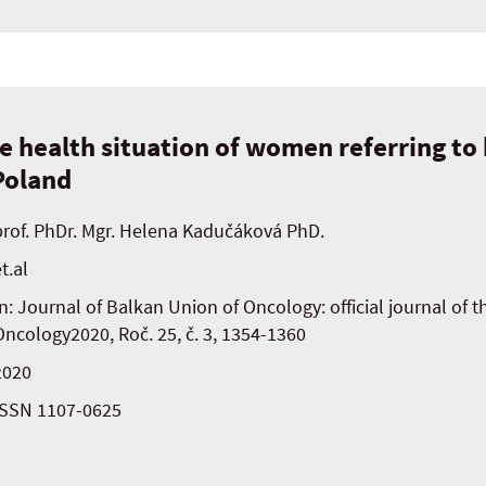
he health situation of women referring to
Poland
prof. PhDr. Mgr. Helena Kadučáková PhD.
t.al
In: Journal of Balkan Union of Oncology: official journal of 
Oncology2020, Roč. 25, č. 3, 1354-1360
2020
ISSN 1107-0625