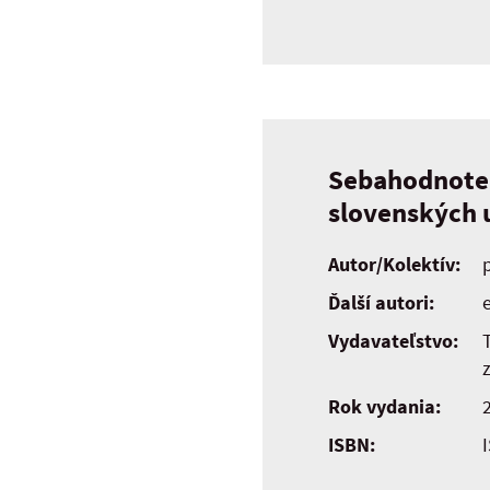
Sebahodnoten
slovenských 
Autor/Kolektív:
Ďalší autori:
e
Vydavateľstvo:
z
Rok vydania:
ISBN: