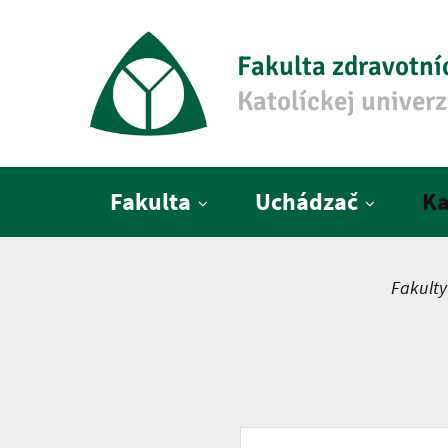
Fakulta zdravotní
Katolíckej univer
Hlavné menu
Fakulta
Uchádzač
Ka
Fakulty
Vyhľadávať podľa kľúčové