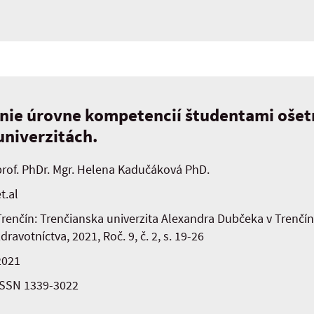
ie úrovne kompetencií študentami ošet
univerzitách.
prof. PhDr. Mgr. Helena Kadučáková PhD.
t.al
Trenčín: Trenčianska univerzita Alexandra Dubčeka v Trenčín
dravotníctva, 2021, Roč. 9, č. 2, s. 19-26
2021
ISSN 1339-3022