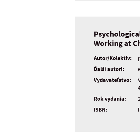
Psychologica
Working at C
Autor/Kolektív:
Ďalší autori:
e
Vydavateľstvo:
Rok vydania:
ISBN: