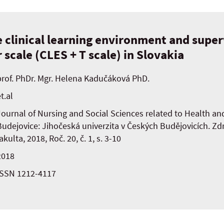
e clinical learning environment and super
 scale (CLES + T scale) in Slovakia
prof. PhDr. Mgr. Helena Kadučáková PhD.
t.al
Journal of Nursing and Social Sciences related to Health and
Budejovice: Jihočeská univerzita v Českých Budějovicích. Zd
akulta, 2018, Roč. 20, č. 1, s. 3-10
2018
ISSN 1212-4117