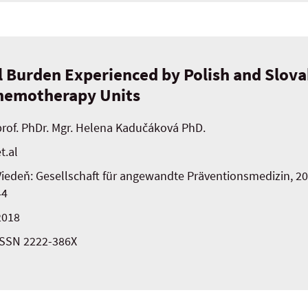
l Burden Experienced by Polish and Slov
hemotherapy Units
prof. PhDr. Mgr. Helena Kadučáková PhD.
t.al
Viedeň: Gesellschaft für angewandte Präventionsmedizin, 2018,
44
2018
ISSN 2222-386X