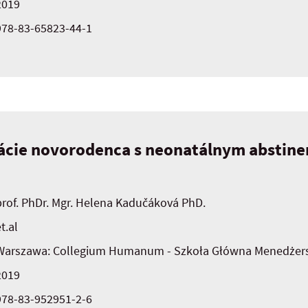
2019
978-83-65823-44-1
ácie novorodenca s neonatálnym abstin
prof. PhDr. Mgr. Helena Kadučáková PhD.
t.al
Warszawa: Collegium Humanum - Szkoła Główna Menedżersk
2019
978-83-952951-2-6