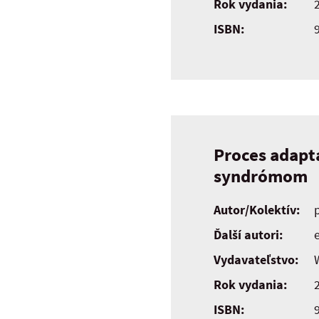
Rok vydania:
ISBN:
Proces adapt
syndrómom
Autor/Kolektív:
Ďalší autori:
e
Vydavateľstvo:
Rok vydania:
ISBN: