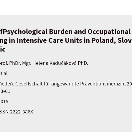
fPsychological Burden and Occupational
g in Intensive Care Units in Poland, Slo
ic
prof. PhDr. Mgr. Helena Kadučáková PhD.
t.al
Viedeň: Gesellschaft für angewandte Präventionsmedizin, 2019,
53-61
2019
ISSN 2222-386X