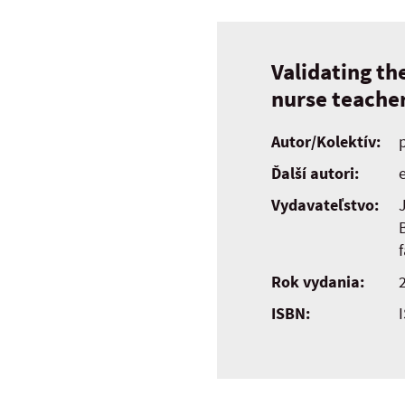
Validating th
nurse teacher
Autor/Kolektív:
Ďalší autori:
e
Vydavateľstvo:
f
Rok vydania:
ISBN: