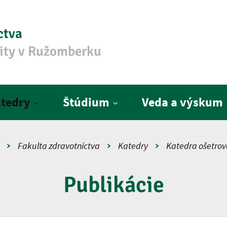
ctva
zity v Ružomberku
tedry
Štúdium
Veda a výskum
Fakulta zdravotníctva
Katedry
Katedra ošetrov
Publikácie
ho slova