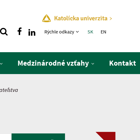
Katolícka univerzita
Rýchle menu
Rýchle odkazy
SK
EN
Medzinárodné vzťahy
Kontakt
ateľstva