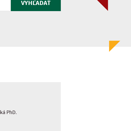
VYHĽADAŤ
ská PhD.