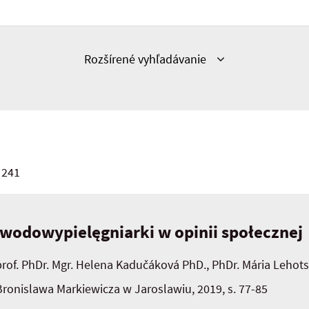
Zobraziť
Rozšírené vyhľadávanie
 241
wodowypielęgniarki w opinii społecznej
prof. PhDr. Mgr. Helena Kadučáková PhD., PhDr. Mária Lehot
Bronislawa Markiewicza w Jaroslawiu, 2019, s. 77-85