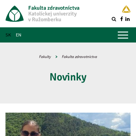
Fakulta zdravotníctva
Katolíckej univerzity
v Ružomberku
R
Hlavné menu
SK
EN
Fakulty
Fakulta zdravotníctva
Novinky