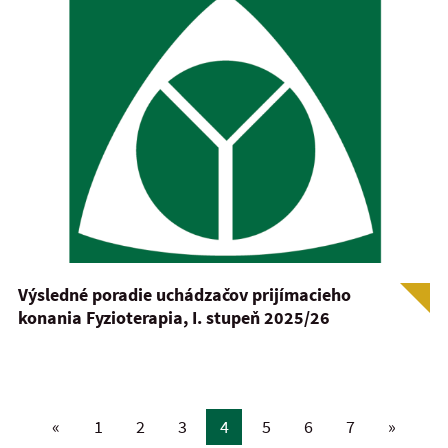
Výsledné poradie uchádzačov prijímacieho
konania Fyzioterapia, I. stupeň 2025/26
«
1
2
3
4
5
6
7
»