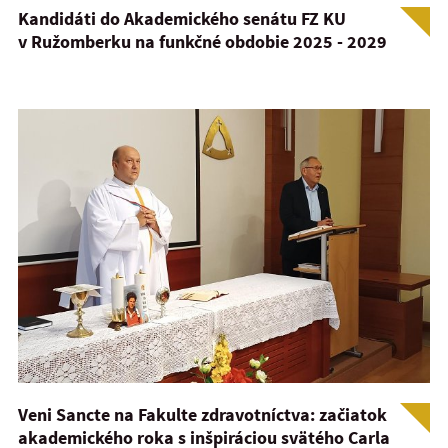
Kandidáti do Akademického senátu FZ KU
v Ružomberku na funkčné obdobie 2025 - 2029
Veni Sancte na Fakulte zdravotníctva: začiatok
akademického roka s inšpiráciou svätého Carla