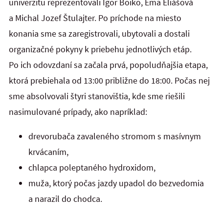
univerzitu reprezentovali Igor Boiko, Ema Eliášová
a Michal Jozef Štulajter. Po príchode na miesto
konania sme sa zaregistrovali, ubytovali a dostali
organizačné pokyny k priebehu jednotlivých etáp.
Po ich odovzdaní sa začala prvá, popoludňajšia etapa,
ktorá prebiehala od 13:00 približne do 18:00. Počas nej
sme absolvovali štyri stanovištia, kde sme riešili
nasimulované prípady, ako napríklad:
drevorubača zavaleného stromom s masívnym
krvácaním,
chlapca poleptaného hydroxidom,
muža, ktorý počas jazdy upadol do bezvedomia
a narazil do chodca.