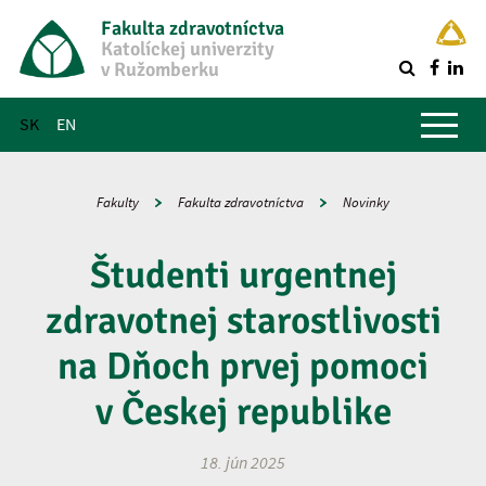
Fakulta zdravotníctva
Katolíckej univerzity
v Ružomberku
R
Hlavné menu
SK
EN
Fakulty
Fakulta zdravotníctva
Novinky
Študenti urgentnej
zdravotnej starostlivosti
na Dňoch prvej pomoci
v Českej republike
18. jún 2025