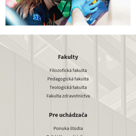
Študenti urgentnej zdravotnej starostlivosti na Dňoch prvej
pomoci v Českej republike
Fakulty
Filozofická fakulta
Pedagogická fakulta
Teologická fakulta
Fakulta zdravotníctva
Pre uchádzača
Ponuka štúdia