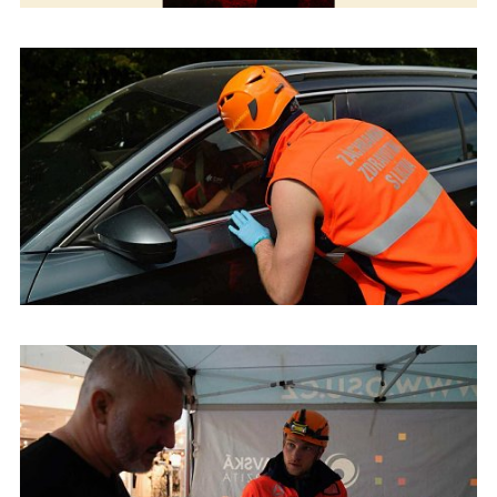
Študenti urgentnej zdravotnej starostlivosti na Dňoch prvej
pomoci v Českej republike
Študenti urgentnej zdravotnej starostlivosti na Dňoch prvej
pomoci v Českej republike