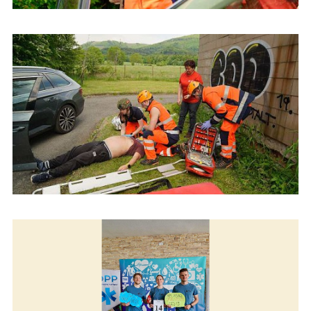
Študenti urgentnej zdravotnej starostlivosti na Dňoch prvej
pomoci v Českej republike
Študenti urgentnej zdravotnej starostlivosti na Dňoch prvej
pomoci v Českej republike