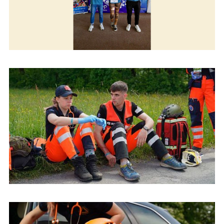
Študenti urgentnej zdravotnej starostlivosti na Dňoch prvej
pomoci v Českej republike
Študenti urgentnej zdravotnej starostlivosti na Dňoch prvej
pomoci v Českej republike