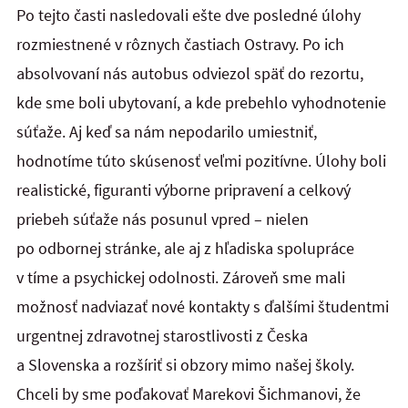
Po tejto časti nasledovali ešte dve posledné úlohy
rozmiestnené v rôznych častiach Ostravy. Po ich
absolvovaní nás autobus odviezol späť do rezortu,
kde sme boli ubytovaní, a kde prebehlo vyhodnotenie
súťaže. Aj keď sa nám nepodarilo umiestniť,
hodnotíme túto skúsenosť veľmi pozitívne. Úlohy boli
realistické, figuranti výborne pripravení a celkový
priebeh súťaže nás posunul vpred – nielen
po odbornej stránke, ale aj z hľadiska spolupráce
v tíme a psychickej odolnosti. Zároveň sme mali
možnosť nadviazať nové kontakty s ďalšími študentmi
urgentnej zdravotnej starostlivosti z Česka
a Slovenska a rozšíriť si obzory mimo našej školy.
Chceli by sme poďakovať Marekovi Šichmanovi, že