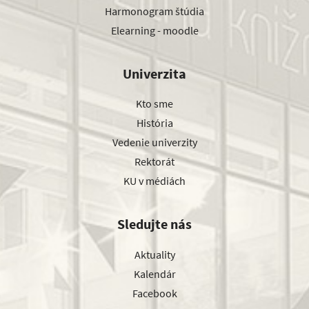
Harmonogram štúdia
Elearning - moodle
Univerzita
Kto sme
História
Vedenie univerzity
Rektorát
KU v médiách
Sledujte nás
Aktuality
Kalendár
Facebook