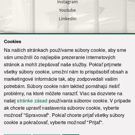
Instagram
Youtube
Linkedin
Cookies
Sledujte nás cez náš pravidelný newsletter
Na našich stránkach používame súbory cookie, aby sme
vám umožnili čo najlepšie prezeranie internetových
stránok a mohli zlepšovať naše služby. Pokiaľ prijmete
všetky súbory cookie, umožní nám to prispôsobiť obsah a
marketingové informácie tak, aby zodpovedali vašim
Odoslať
potrebám. Súbory cookie nám taktiež pomáhajú riešiť
problémy, na ktoré môžete naraziť. Viac sa dozviete na
našej
stránke zásad
používania súborov cookie. V prípade
© 2021-2026 ku.sk. Všetky práva vyhradené.
|
Ochrana osobných údajov
|
ak chcete upraviť nastavenia súborov cookie, vyberte
Vyhlásenie o prístupnosti
|
Admin
možnosť "Spravovať". Pokiaľ chcete prijať všetky súbory
This site is protected by reCAPTCHA and the Google
Privacy Policy
and
Terms of
cookie a pokračovať, vyberte možnosť "Prijať".
Service
apply.
Tvorba stránky WebCreators.sk
|
Webhosting
-
HostCreators