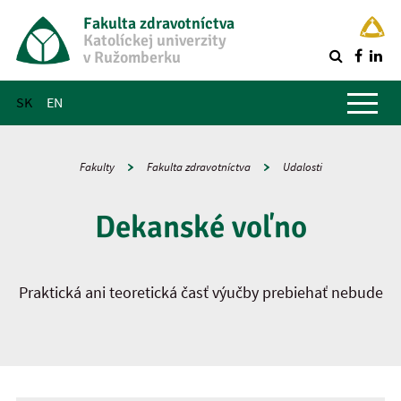
Fakulta zdravotníctva
Katolíckej univerzity
v Ružomberku
R
Hlavné menu
SK
EN
Fakulty
Fakulta zdravotníctva
Udalosti
Dekanské voľno
Praktická ani teoretická časť výučby prebiehať nebude