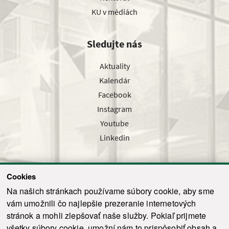
KU v médiách
Sledujte nás
Aktuality
Kalendár
Facebook
Instagram
Youtube
Linkedin
Cookies
Sledujte nás cez náš pravidelný newsletter
Na našich stránkach používame súbory cookie, aby sme
vám umožnili čo najlepšie prezeranie internetových
stránok a mohli zlepšovať naše služby. Pokiaľ prijmete
všetky súbory cookie, umožní nám to prispôsobiť obsah a