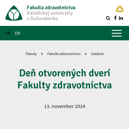
Fakulta zdravotníctva
Katolíckej univerzity
v Ružomberku
R
Hlavné menu
SK
EN
Fakulty
Fakulta zdravotníctva
Udalosti
Deň otvorených dverí
Fakulty zdravotníctva
13. november 2024