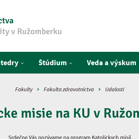
ctva
zity v Ružomberku
tedry
Štúdium
Veda a výskum
Fakulty
Fakulta zdravotníctva
Udalosti
cke misie na KU v Ruž
Srdečne Vás pozývame na program Katolíckych misií