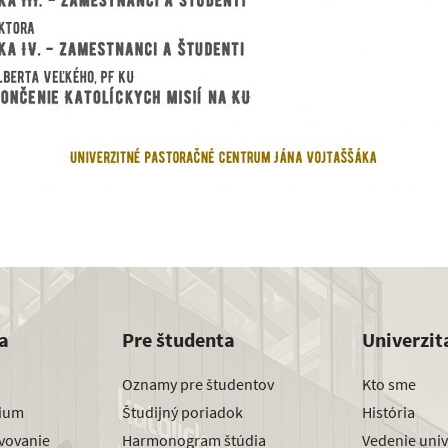
a
Pre študenta
Univerzit
Oznamy pre študentov
Kto sme
dium
Študijný poriadok
História
avovanie
Harmonogram štúdia
Vedenie univ