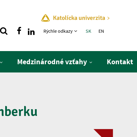
Katolícka univerzita
Rýchle menu
Rýchle odkazy
SK
EN
Medzinárodné vzťahy
Kontakt
omberku