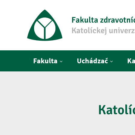
Fakulta zdravotní
Katolíckej univer
Hlavné menu
Fakulta
Uchádzač
Ka
Katolí