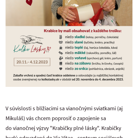
V súvislosti s blížiacimi sa vianočnými sviatkami (aj
Mikuláš) vás chcem poprosiť o zapojenie sa
do vianočnej výzvy "Krabičky plné lásky". Krabičky
budú odovzdané do Via Vitae - centrum sociálnych