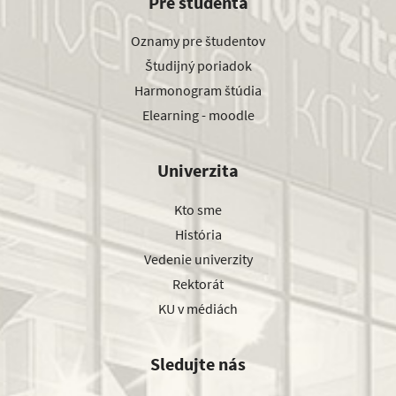
Pre študenta
Oznamy pre študentov
Študijný poriadok
Harmonogram štúdia
Elearning - moodle
Univerzita
Kto sme
História
Vedenie univerzity
Rektorát
KU v médiách
Sledujte nás