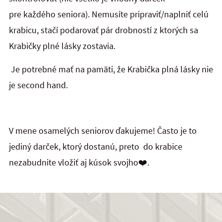
pre každého seniora). Nemusíte pripraviť/naplniť celú
krabicu, stačí podarovať pár drobností z ktorých sa
Krabičky plné lásky zostavia.
Je potrebné mať na pamäti, že Krabička plná lásky nie
je second hand.
V mene osamelých seniorov ďakujeme! Často je to
jediný darček, ktorý dostanú, preto do krabice
nezabudnite vložiť aj kúsok svojho️❤️.