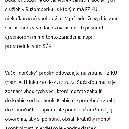
služieb v Ružomberku, s ktorým má FZ KU
niekoľkoročnú spoluprácu. V prípade, že vyzbierame
väčšie množstvo darčekov vieme ich posunúť
aj seniorom mimo tohto zariadenia napr.
prostredníctvom SČK.
Vaše "darčeky" prosím odovzdajte na vrátnici FZ KU
(nám. A. Hlinku 48) do 4.12 2023. Súčasťou mailu je
zoznam vhodných vecí, ktoré môžete zabaliť
do krabice od topánok. Krabicu je potrebné zabaliť
do vianočného papiera, ale ponechať možnosť jej
otvorenia, aby si personál obsah krabičky mohol
skontrolovať (nie všetko je vhodný darček