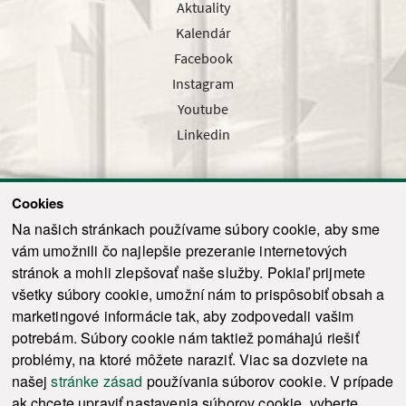
Aktuality
Kalendár
Facebook
Instagram
Youtube
Linkedin
Cookies
Sledujte nás cez náš pravidelný newsletter
Na našich stránkach používame súbory cookie, aby sme
vám umožnili čo najlepšie prezeranie internetových
stránok a mohli zlepšovať naše služby. Pokiaľ prijmete
všetky súbory cookie, umožní nám to prispôsobiť obsah a
marketingové informácie tak, aby zodpovedali vašim
Odoslať
potrebám. Súbory cookie nám taktiež pomáhajú riešiť
problémy, na ktoré môžete naraziť. Viac sa dozviete na
našej
stránke zásad
používania súborov cookie. V prípade
© 2021-2026 ku.sk. Všetky práva vyhradené.
|
Ochrana osobných údajov
|
ak chcete upraviť nastavenia súborov cookie, vyberte