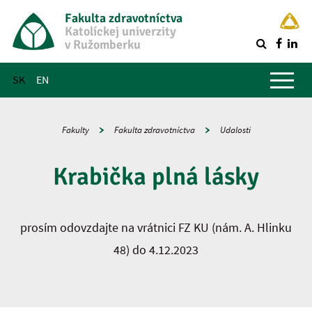
Fakulta zdravotníctva
Katolíckej univerzity
v Ružomberku
R
Hlavné menu
SK
EN
Fakulty
Fakulta zdravotníctva
Udalosti
Krabička plná lásky
prosím odovzdajte na vrátnici FZ KU (nám. A. Hlinku
48) do 4.12.2023