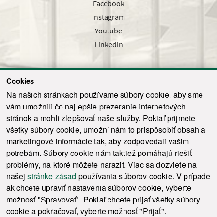
Facebook
Instagram
Youtube
Linkedin
Cookies
Sledujte nás cez náš pravidelný newsletter
Na našich stránkach používame súbory cookie, aby sme
vám umožnili čo najlepšie prezeranie internetových
stránok a mohli zlepšovať naše služby. Pokiaľ prijmete
všetky súbory cookie, umožní nám to prispôsobiť obsah a
marketingové informácie tak, aby zodpovedali vašim
Odoslať
potrebám. Súbory cookie nám taktiež pomáhajú riešiť
problémy, na ktoré môžete naraziť. Viac sa dozviete na
našej
stránke zásad
používania súborov cookie. V prípade
© 2021-2026 ku.sk. Všetky práva vyhradené.
|
Ochrana osobných údajov
|
ak chcete upraviť nastavenia súborov cookie, vyberte
Vyhlásenie o prístupnosti
|
Admin
možnosť "Spravovať". Pokiaľ chcete prijať všetky súbory
This site is protected by reCAPTCHA and the Google
Privacy Policy
and
Terms of
cookie a pokračovať, vyberte možnosť "Prijať".
Service
apply.