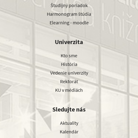
Študijný poriadok
Harmonogram štúdia
Elearning - moodle
Univerzita
Kto sme
História
Vedenie univerzity
Rektorát
KU v médiách
Sledujte nás
Aktuality
Kalendár