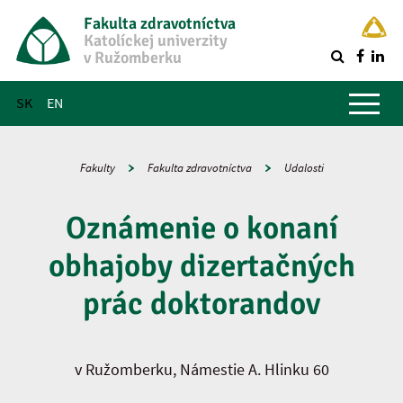
Fakulta zdravotníctva
Katolíckej univerzity
v Ružomberku
R
Hlavné menu
SK
EN
Fakulty
Fakulta zdravotníctva
Udalosti
Oznámenie o konaní
obhajoby dizertačných
prác doktorandov
v Ružomberku, Námestie A. Hlinku 60