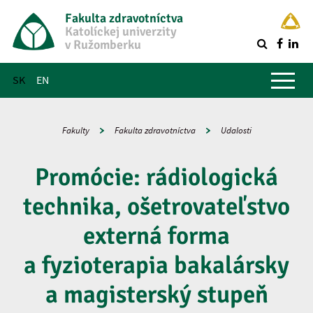
Fakulta zdravotníctva
Katolíckej univerzity
v Ružomberku
R
Hlavné menu
SK
EN
Fakulty
Fakulta zdravotníctva
Udalosti
Promócie: rádiologická
technika, ošetrovateľstvo
externá forma
a fyzioterapia bakalársky
a magisterský stupeň