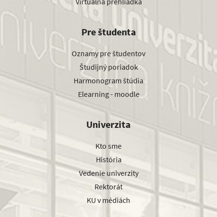
Virtuálna prehliadka
Pre študenta
Oznamy pre študentov
Študijný poriadok
Harmonogram štúdia
Elearning - moodle
Univerzita
Kto sme
História
Vedenie univerzity
Rektorát
KU v médiách