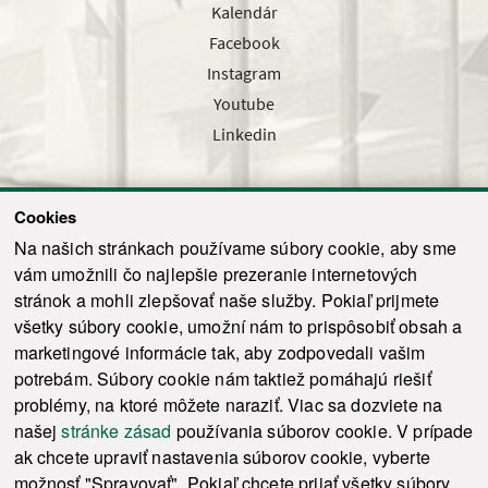
Kalendár
Facebook
Instagram
Youtube
Linkedin
Cookies
Sledujte nás cez náš pravidelný newsletter
Na našich stránkach používame súbory cookie, aby sme
vám umožnili čo najlepšie prezeranie internetových
stránok a mohli zlepšovať naše služby. Pokiaľ prijmete
všetky súbory cookie, umožní nám to prispôsobiť obsah a
marketingové informácie tak, aby zodpovedali vašim
Odoslať
potrebám. Súbory cookie nám taktiež pomáhajú riešiť
problémy, na ktoré môžete naraziť. Viac sa dozviete na
našej
stránke zásad
používania súborov cookie. V prípade
© 2021-2026 ku.sk. Všetky práva vyhradené.
|
Ochrana osobných údajov
|
ak chcete upraviť nastavenia súborov cookie, vyberte
Vyhlásenie o prístupnosti
|
Admin
možnosť "Spravovať". Pokiaľ chcete prijať všetky súbory