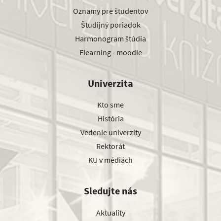
Oznamy pre študentov
Študijný poriadok
Harmonogram štúdia
Elearning - moodle
Univerzita
Kto sme
História
Vedenie univerzity
Rektorát
KU v médiách
Sledujte nás
Aktuality