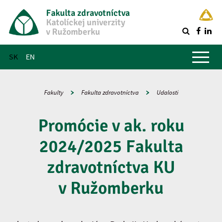
Fakulta zdravotníctva
Katolíckej univerzity
v Ružomberku
R
Hlavné menu
SK
EN
Fakulty
Fakulta zdravotníctva
Udalosti
Promócie v ak. roku
2024/2025 Fakulta
zdravotníctva KU
v Ružomberku